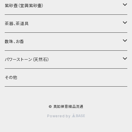
烏龍茶（ウーロン茶）
紫砂壺（宜興紫砂壷）
黒茶（緊圧茶、普洱茶）
大師、名人、高工の作品
茶器、茶道具
紅茶、白茶、緑茶
周菊英（高級工藝美術師）
茶杯、聞香杯
数珠、お香
茶外茶、工藝茶、その他
高級工藝美術師の作品
茶海、茶漏（茶漉し）
お香、香炉
パワーストーン（天然石）
王柯鈞（高級工藝美術師）
蓋碗、壷承、茶船
数珠、その他
アゲート（瑪瑙）
その他
高祥芬（高級工藝美術師）
茶入、茶缶、水洗（建水）
アゲート（瑪瑙原石）
© 真如禅意精品流通
沈永絹（高級工藝美術師）
茶道具、その他
ラピスラズリ（青金石）
Powered by
姜新偉（高級工藝美術師）
ヒスイ（翡翠、玉）