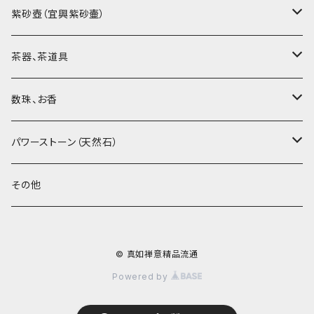
烏龍茶（ウーロン茶）
紫砂壺（宜興紫砂壷）
黒茶（緊圧茶、普洱茶）
大師、名人、高工の作品
茶器、茶道具
紅茶、白茶、緑茶
周菊英（高級工藝美術師）
茶杯、聞香杯
数珠、お香
茶外茶、工藝茶、その他
高級工藝美術師の作品
茶海、茶漏（茶漉し）
お香、香炉
パワーストーン（天然石）
王柯鈞（高級工藝美術師）
蓋碗、壷承、茶船
数珠、その他
アゲート（瑪瑙）
その他
高祥芬（高級工藝美術師）
茶入、茶缶、水洗（建水）
アゲート（瑪瑙原石）
© 真如禅意精品流通
沈永絹（高級工藝美術師）
茶道具、その他
ラピスラズリ（青金石）
Powered by
姜新偉（高級工藝美術師）
ヒスイ（翡翠、玉）