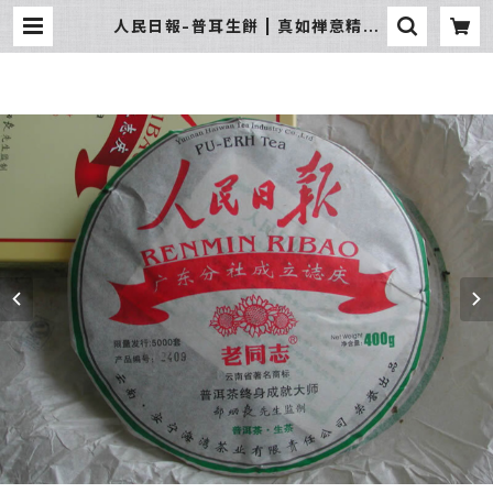
人民日報-普耳生餅 | 真如禅意精品
流通