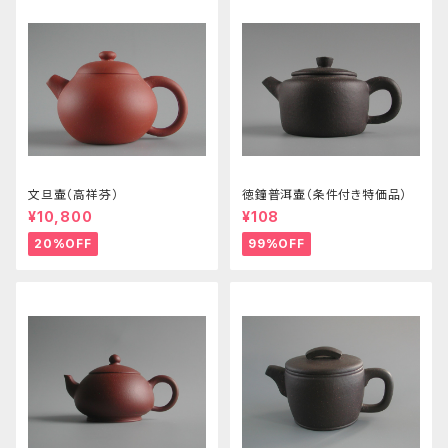
文旦壷（高祥芬）
徳鐘普洱壷（条件付き特価品）
¥10,800
¥108
20%OFF
99%OFF