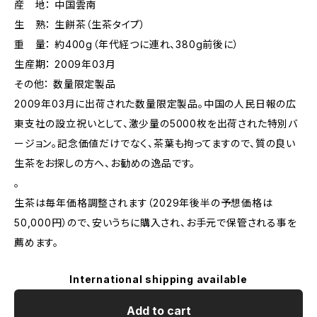
産 地： 中国雲南
生 熟： 生餅茶（生茶タイプ）
重 量： 約400g（年代経つに連れ、380g前後に）
生産期： 2009年03月
その他： 数量限定製品
2009年03月に出荷された数量限定製品。中国の人民日報の広
東支社の設立祝いとして、激少量の5000枚を出荷された特別バ
ージョン。記念価値だけでなく、茶葉も拘ってますので、質の良い
生茶をお探しの方へ、お勧めの逸品です。
。
生茶は毎年価格調整されます（2029年後半の予想価格は
50,000円）ので、安いうちに購入され、お手元で保管される事を
薦めます。
International shipping available
Add to cart