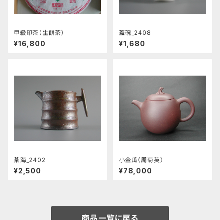
甲級印茶（生餅茶）
蓋碗_2408
¥16,800
¥1,680
茶海_2402
小金瓜（周菊英）
¥2,500
¥78,000
商品一覧に戻る