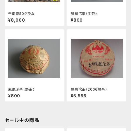
千両茶50グラム
鳳凰沱茶（生茶）
¥8,000
¥800
鳳凰沱茶（熟茶）
鳳凰沱茶（2006熟茶）
¥800
¥5,555
セール中の商品