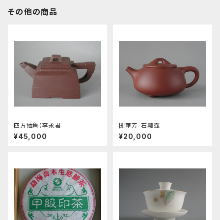
その他の商品
四方抽角（李永君
閔華芳-石瓢壷
¥45,000
¥20,000