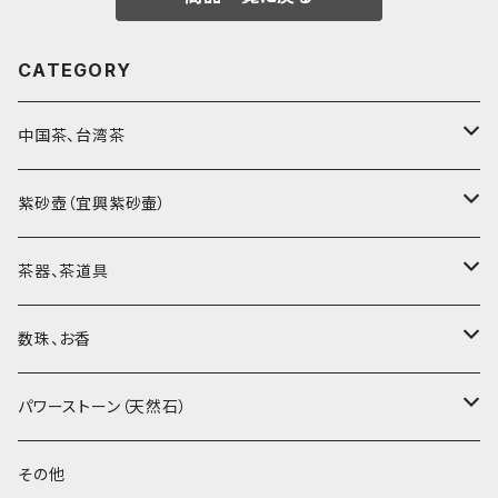
CATEGORY
中国茶、台湾茶
烏龍茶（ウーロン茶）
紫砂壺（宜興紫砂壷）
黒茶（緊圧茶、普洱茶）
大師、名人、高工の作品
茶器、茶道具
紅茶、白茶、緑茶
周菊英（高級工藝美術師）
茶杯、聞香杯
数珠、お香
茶外茶、工藝茶、その他
高級工藝美術師の作品
茶海、茶漏（茶漉し）
お香、香炉
パワーストーン（天然石）
王柯鈞（高級工藝美術師）
蓋碗、壷承、茶船
数珠、その他
アゲート（瑪瑙）
その他