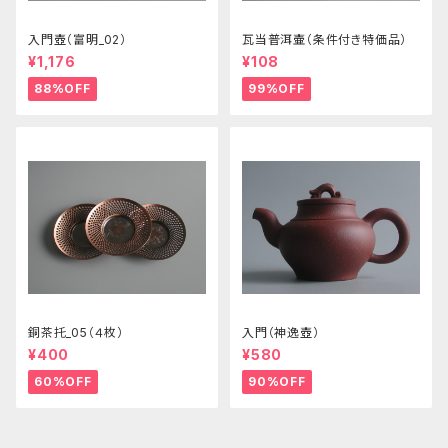
入門壺（富明_02）
瓦当普洱壷（条件付き特価品）
¥1,176
¥108
88%OFF
99%OFF
銅茶托_05（４枚）
入門（神逸壺）
¥400
¥580
60%OFF
90%OFF