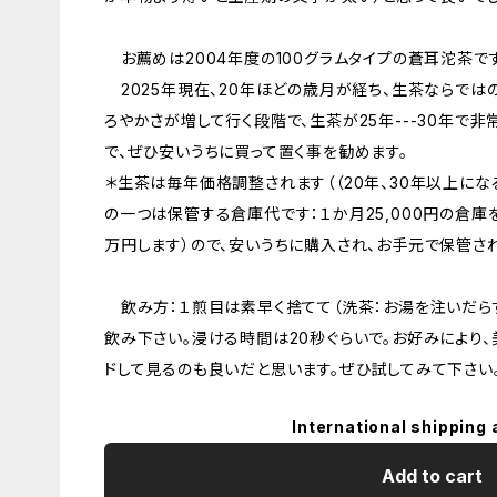
お薦めは2004年度の100グラムタイプの蒼耳沱茶です
2025年現在、20年ほどの歳月が経ち、生茶ならでは
ろやかさが増して行く段階で、生茶が25年---30年で
で、ぜひ安いうちに買って置く事を勧めます。
＊生茶は毎年価格調整されます（（20年、30年以上にな
の一つは保管する倉庫代です：１か月25,000円の倉庫
万円します）ので、安いうちに購入され、お手元で保管さ
飲み方：１煎目は素早く捨てて（洗茶：お湯を注いだらす
飲み下さい。浸ける時間は20秒ぐらいで。お好みにより
ドして見るのも良いだと思います。ぜひ試してみて下さい
International shipping 
Add to cart