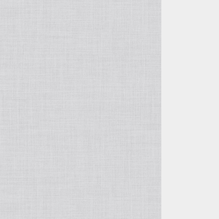
徐俊＆周萍の作品
呉東君＆周建華の作品
王建剛の作品
方壺と筋紋器
その他の紫砂作品
入門壺