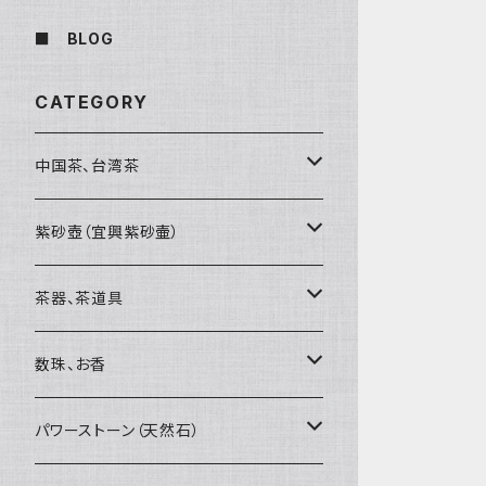
■ BLOG
CATEGORY
中国茶、台湾茶
烏龍茶（ウーロン茶）
紫砂壺（宜興紫砂壷）
黒茶（緊圧茶、普洱茶）
大師、名人、高工の作品
茶器、茶道具
紅茶、白茶、緑茶
周菊英（高級工藝美術師）
茶杯、聞香杯
数珠、お香
茶外茶、工藝茶、その他
高級工藝美術師の作品
茶海、茶漏（茶漉し）
お香、香炉
パワーストーン（天然石）