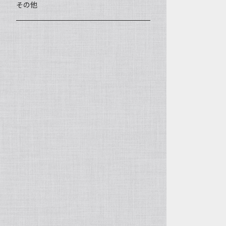
王柯鈞（高級工藝美術師）
蓋碗、壷承、茶船
数珠、その他
アゲート（瑪瑙）
その他
高祥芬（高級工藝美術師）
茶入、茶缶、水洗（建水）
アゲート（瑪瑙原石）
沈永絹（高級工藝美術師）
茶道具、その他
ラピスラズリ（青金石）
姜新偉（高級工藝美術師）
ヒスイ（翡翠、玉）
楊恵英（工藝美術師）
その他の天然石
工藝美術師の作品
許亦暉（助理工藝美術師）
助理工藝美術師の作品