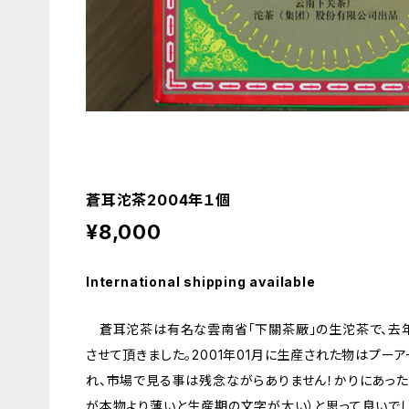
蒼耳沱茶2004年１個
¥8,000
International shipping available
蒼耳沱茶は有名な雲南省「下關茶厰」の生沱茶で、去年
させて頂きました。2001年01月に生産された物はプー
れ、市場で見る事は残念ながらありません！かりにあっ
が本物より薄いと生産期の文字が太い）と思って良いでし