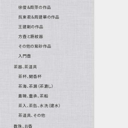
徐俊＆周萍の作品
呉東君＆周建華の作品
王建剛の作品
方壺と筋紋器
その他の紫砂作品
入門壺
茶器、茶道具
茶杯、聞香杯
茶海、茶漏（茶漉し）
蓋碗、壷承、茶船
茶入、茶缶、水洗（建水）
茶道具、その他
数珠、お香