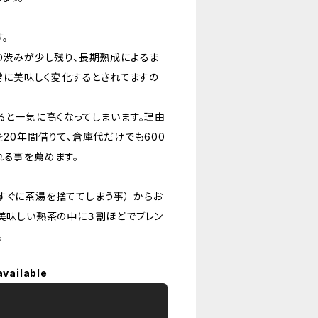
。
の渋みが少し残り、長期熟成によるま
非常に美味しく変化するとされてますの
ると一気に高くなってしまいます。理由
を20年間借りて、倉庫代だけでも600
れる事を薦めます。
ぐに茶湯を捨ててしまう事） からお
、美味しい熟茶の中に３割ほどでブレン
。
available