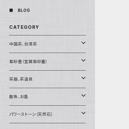
■ BLOG
CATEGORY
中国茶、台湾茶
烏龍茶（ウーロン茶）
紫砂壺（宜興紫砂壷）
黒茶（緊圧茶、普洱茶）
大師、名人、高工の作品
茶器、茶道具
紅茶、白茶、緑茶
周菊英（高級工藝美術師）
茶杯、聞香杯
数珠、お香
茶外茶、工藝茶、その他
高級工藝美術師の作品
茶海、茶漏（茶漉し）
お香、香炉
パワーストーン（天然石）