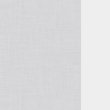
徐俊＆周萍の作品
呉東君＆周建華の作品
王建剛の作品
方壺と筋紋器
その他の紫砂作品
入門壺