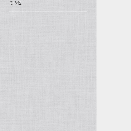
王柯鈞（高級工藝美術師）
蓋碗、壷承、茶船
数珠、その他
アゲート（瑪瑙）
その他
高祥芬（高級工藝美術師）
茶入、茶缶、水洗（建水）
アゲート（瑪瑙原石）
沈永絹（高級工藝美術師）
茶道具、その他
ラピスラズリ（青金石）
姜新偉（高級工藝美術師）
ヒスイ（翡翠、玉）
楊恵英（工藝美術師）
その他の天然石
工藝美術師の作品
許亦暉（助理工藝美術師）
助理工藝美術師の作品