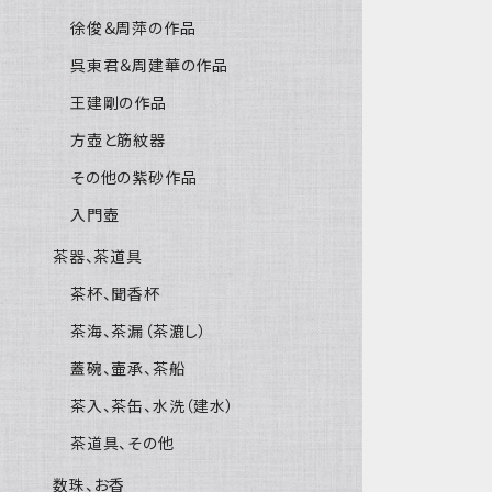
徐俊＆周萍の作品
呉東君＆周建華の作品
王建剛の作品
方壺と筋紋器
その他の紫砂作品
入門壺
茶器、茶道具
茶杯、聞香杯
茶海、茶漏（茶漉し）
蓋碗、壷承、茶船
茶入、茶缶、水洗（建水）
茶道具、その他
数珠、お香