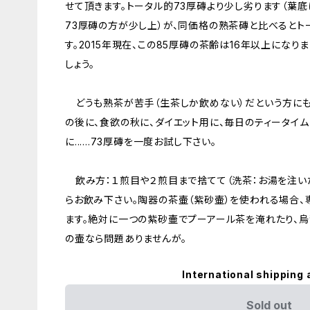
せて頂きます。トータル的73厚磚より少し劣ります（葉底
73厚磚の方が少し上）が、同価格の熟茶磚と比べるとト
す。2015年現在、この85厚磚の茶齢は16年以上になり
しょう。
どうも熟茶が苦手（生茶しか飲めない）だという方にも
の後に、食欲の秋に、ダイエット用に、毎日のティータイム
に......73厚磚を一度お試し下さい。
飲み方：１煎目や２煎目まで捨てて（洗茶：お湯を注いだ
らお飲み下さい。陶器の茶壷（紫砂壷）を使われる場合
ます。絶対に一つの紫砂壷でプーアール茶を淹れたり、
の壷なら問題ありませんが。
International shipping 
Sold out