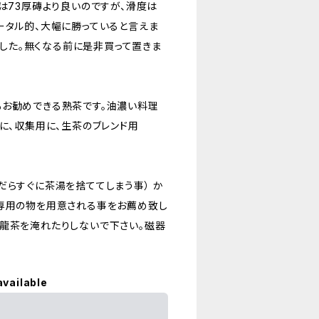
は73厚磚より良いのですが、滑度は
ータル的、大幅に勝っていると言えま
ました。無くなる前に是非買って置きま
お勧めできる熟茶です。油濃い料理
に、収集用に、生茶のブレンド用
らすぐに茶湯を捨ててしまう事） か
、専用の物を用意される事をお薦め致し
烏龍茶を淹れたりしないで下さい。磁器
available