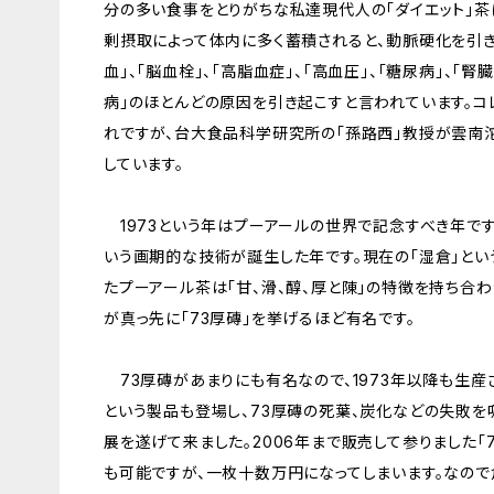
分の多い食事をとりがちな私達現代人の「ダイエット」茶
剰摂取によって体内に多く蓄積されると、動脈硬化を引き
血」、「脳血栓」、「高脂血症」、「高血圧」、「糖尿病」、「腎
病」のほとんどの原因を引き起こすと言われています。
れですが、台大食品科学研究所の「孫路西」教授が雲南
しています。
1973という年はプーアールの世界で記念すべき年です。
いう画期的な技術が誕生した年です。現在の「湿倉」とい
たプーアール茶は「甘、滑、醇、厚と陳」の特徴を持ち合
が真っ先に「73厚磚」を挙げるほど有名です。
73厚磚があまりにも有名なので、1973年以降も生産
という製品も登場し、73厚磚の死葉、炭化などの失敗
展を遂げて来ました。2006年まで販売して参りました「
も可能ですが、一枚十数万円になってしまいます。なので