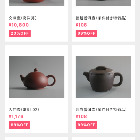
文旦壷（高祥芬）
徳鐘普洱壷（条件付き特価品）
¥10,800
¥108
20%OFF
99%OFF
入門壺（富明_02）
瓦当普洱壷（条件付き特価品）
¥1,176
¥108
88%OFF
99%OFF