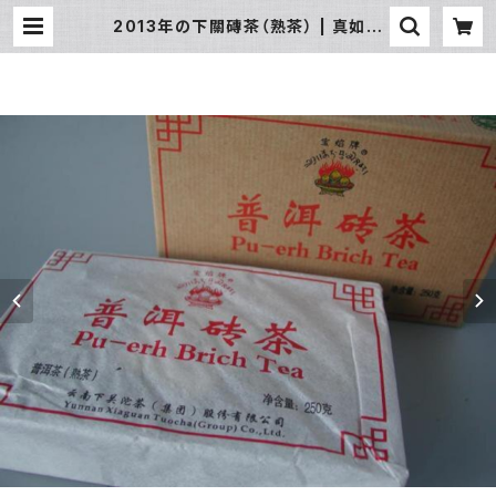
2013年の下關磚茶（熟茶） | 真如禅
意精品流通