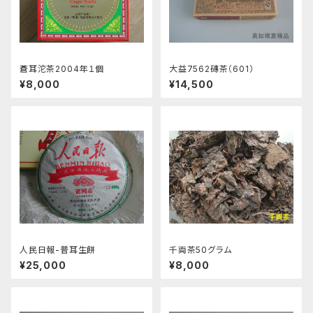
蒼耳沱茶2004年１個
大益7562磚茶（601）
¥8,000
¥14,500
人民日報-普耳生餅
千両茶50グラム
¥25,000
¥8,000