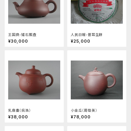
王国良-矮石瓢壺
人民日報-普耳生餅
¥30,000
¥25,000
乳鼎壷（呉浩）
小金瓜（周菊英）
¥38,000
¥78,000