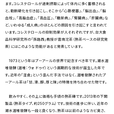
ます。コレステロールが過剰摂取によって体内に多く蓄積される
と、動脈硬化を引き起こし、そこから「心筋梗塞」、「脳出血」、「脳
血栓」、「高脂血症」、「高血圧」、「糖尿病」、「腎臓病」、「肝臓病」な
ど、いわゆる「成人病」のほとんどの原因を引き起こすと言われて
います。コレステロールの抑制効果が人それぞれですが、台大食
品科学研究所の「孫路西」教授が雲南沱茶（熟茶ベースの研究発
表）にはこのような効能があると発表しています。
1973という年はプーアールの世界で記念すべき年です。潮水渥
堆發酵（渥堆：ウォ ドゥイ）という画期的な技術が誕生した年で
す。近年の「湿倉」という歪んだ手法ではなく、渥堆發酵されたプ
ーアール茶は「甘、滑、醇、厚と陳」の特徴を持ち合わせた物です。
飲みやすく、その上に価格も手頃の熟茶磚です。2013年の下関
製品（熟茶タイプ、約250グラム）です。技術の進歩に伴い、近年の
潮水渥堆發酵も一段と良くなり、熟茶は以前のようなカビ臭さ、