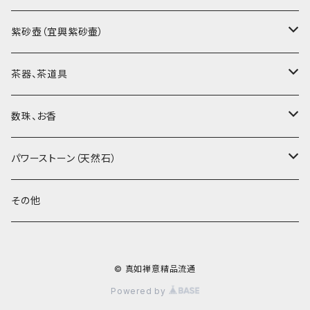
烏龍茶（ウーロン茶）
紫砂壺（宜興紫砂壷）
黒茶（緊圧茶、普洱茶）
大師、名人、高工の作品
茶器、茶道具
紅茶、白茶、緑茶
周菊英（高級工藝美術師）
茶杯、聞香杯
数珠、お香
茶外茶、工藝茶、その他
高級工藝美術師の作品
茶海、茶漏（茶漉し）
お香、香炉
パワーストーン（天然石）
王柯鈞（高級工藝美術師）
蓋碗、壷承、茶船
数珠、その他
アゲート（瑪瑙）
その他
高祥芬（高級工藝美術師）
茶入、茶缶、水洗（建水）
アゲート（瑪瑙原石）
© 真如禅意精品流通
沈永絹（高級工藝美術師）
茶道具、その他
ラピスラズリ（青金石）
Powered by