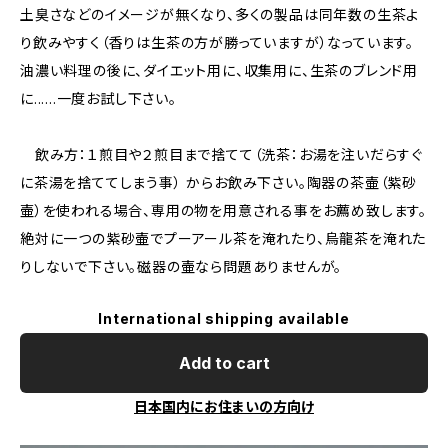
土臭さなどのイメージが無くなり、多くの製品は同年数の生茶よ
り飲みやすく（香りは生茶の方が勝っていますが）なっています。
油濃い料理の後に、ダイエット用に、収集用に、生茶のブレンド用
に......一度お試し下さい。
飲み方：１煎目や２煎目まで捨てて（洗茶：お湯を注いだらすぐ
に茶湯を捨ててしまう事） からお飲み下さい。陶器の茶壷（紫砂
壷）を使われる場合、専用の物を用意される事をお薦め致します。
絶対に一つの紫砂壷でプーアール茶を淹れたり、烏龍茶を淹れた
りしないで下さい。磁器の壷なら問題ありませんが。
International shipping available
Add to cart
日本国内にお住まいの方向け