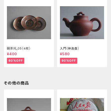
銅茶托_05（４枚）
入門（神逸壺）
¥400
¥580
60%OFF
90%OFF
その他の商品