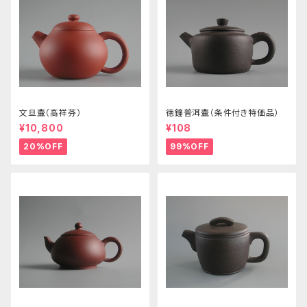
文旦壷（高祥芬）
徳鐘普洱壷（条件付き特価品）
¥10,800
¥108
20%OFF
99%OFF