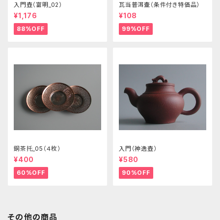
入門壺（富明_02）
瓦当普洱壷（条件付き特価品）
¥1,176
¥108
88%OFF
99%OFF
銅茶托_05（４枚）
入門（神逸壺）
¥400
¥580
60%OFF
90%OFF
その他の商品