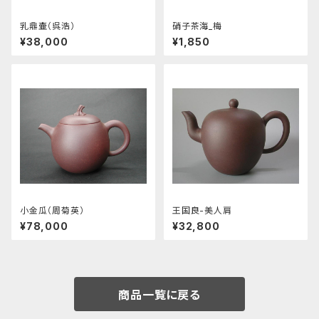
乳鼎壷（呉浩）
硝子茶海_梅
¥38,000
¥1,850
小金瓜（周菊英）
王国良-美人肩
¥78,000
¥32,800
商品一覧に戻る