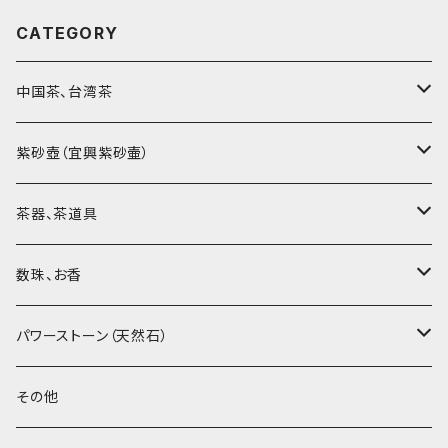
CATEGORY
中国茶、台湾茶
烏龍茶（ウーロン茶）
紫砂壺（宜興紫砂壷）
黒茶（緊圧茶、普洱茶）
大師、名人、高工の作品
茶器、茶道具
紅茶、白茶、緑茶
周菊英（高級工藝美術師）
茶杯、聞香杯
数珠、お香
茶外茶、工藝茶、その他
高級工藝美術師の作品
茶海、茶漏（茶漉し）
お香、香炉
パワーストーン（天然石）
王柯鈞（高級工藝美術師）
蓋碗、壷承、茶船
数珠、その他
アゲート（瑪瑙）
その他