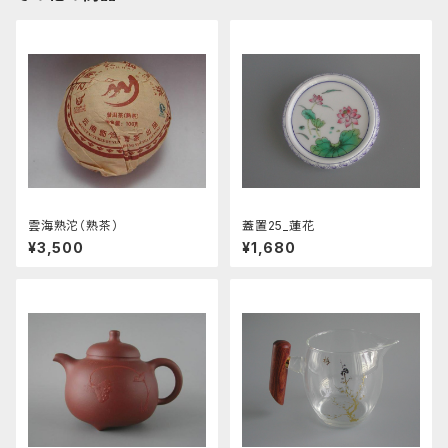
雲海熟沱（熟茶）
蓋置25_蓮花
¥3,500
¥1,680