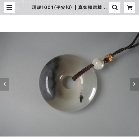
瑪瑙1001（平安扣） | 真如禅意精品
流通