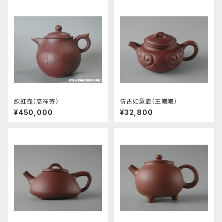
飲虹壺（高祥芬）
仿古如意壷（王曦曦）
¥450,000
¥32,800