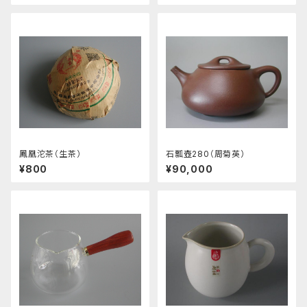
鳳凰沱茶（生茶）
石瓢壺280（周菊英）
¥800
¥90,000