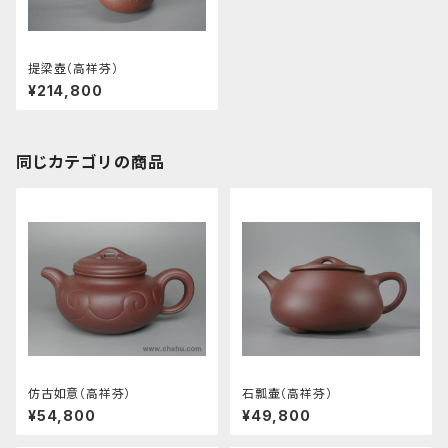
提梁壺（高祥芬）
¥214,800
同じカテゴリの商品
仿古如意（高祥芬）
石瓢壷（高祥芬）
¥54,800
¥49,800