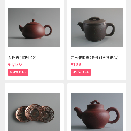
入門壺（富明_02）
瓦当普洱壷（条件付き特価品）
¥1,176
¥108
88%OFF
99%OFF