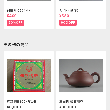
銅茶托_05（４枚）
入門（神逸壺）
¥400
¥580
60%OFF
90%OFF
その他の商品
蒼耳沱茶2004年１個
王国良-矮石瓢壺
¥8,000
¥30,000