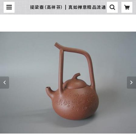
提梁壺（高祥芬） | 真如禅意精品流通