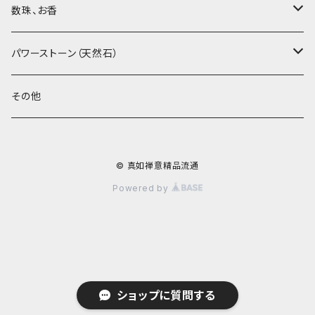
紅茶、白茶、緑茶
周菊英（高級工藝美術師）
茶杯、聞香杯
数珠、お香
茶外茶、工藝茶、その他
高級工藝美術師の作品
茶海、茶漏（茶漉し）
お香、香炉
パワーストーン（天然石）
王柯鈞（高級工藝美術師）
蓋碗、壷承、茶船
数珠、その他
アゲート（瑪瑙）
その他
高祥芬（高級工藝美術師）
茶入、茶缶、水洗（建水）
アゲート（瑪瑙原石）
© 真如禅意精品流通
沈永絹（高級工藝美術師）
茶道具、その他
ラピスラズリ（青金石）
Powered by
姜新偉（高級工藝美術師）
ヒスイ（翡翠、玉）
楊恵英（工藝美術師）
その他の天然石
ショップに質問する
工藝美術師の作品