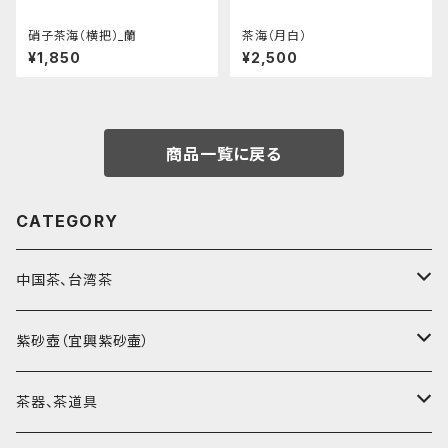
硝子茶海（横把）_蘭
茶海（月白）
¥1,850
¥2,500
商品一覧に戻る
CATEGORY
中国茶、台湾茶
烏龍茶（ウーロン茶）
紫砂壺（宜興紫砂壷）
黒茶（緊圧茶、普洱茶）
大師、名人、高工の作品
茶器、茶道具