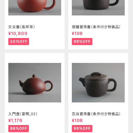
文旦壷（高祥芬）
徳鐘普洱壷（条件付き特価品）
¥10,800
¥108
20%OFF
99%OFF
入門壺（富明_02）
瓦当普洱壷（条件付き特価品）
¥1,176
¥108
88%OFF
99%OFF