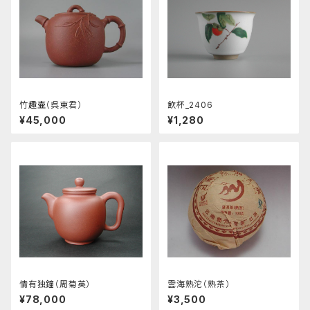
竹趣壷（呉東君）
飲杯_2406
¥45,000
¥1,280
情有独鐘（周菊英）
雲海熟沱（熟茶）
¥78,000
¥3,500