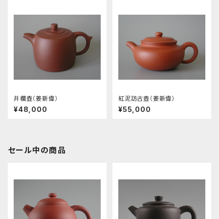
井欄壺（姜新偉）
紅泥訪古壺（姜新偉）
¥48,000
¥55,000
セール中の商品