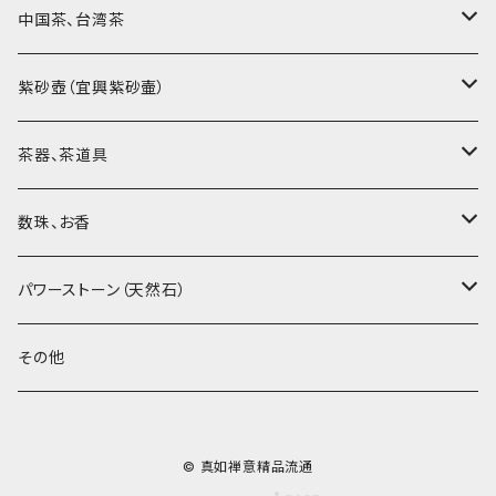
中国茶、台湾茶
烏龍茶（ウーロン茶）
紫砂壺（宜興紫砂壷）
黒茶（緊圧茶、普洱茶）
大師、名人、高工の作品
茶器、茶道具
紅茶、白茶、緑茶
周菊英（高級工藝美術師）
茶杯、聞香杯
数珠、お香
茶外茶、工藝茶、その他
高級工藝美術師の作品
茶海、茶漏（茶漉し）
お香、香炉
パワーストーン（天然石）
王柯鈞（高級工藝美術師）
蓋碗、壷承、茶船
数珠、その他
アゲート（瑪瑙）
その他
高祥芬（高級工藝美術師）
茶入、茶缶、水洗（建水）
アゲート（瑪瑙原石）
© 真如禅意精品流通
沈永絹（高級工藝美術師）
茶道具、その他
ラピスラズリ（青金石）