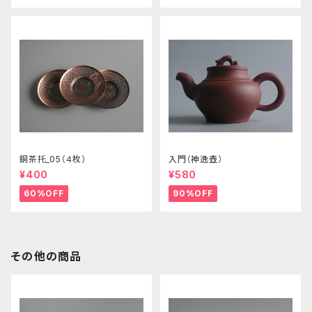
銅茶托_05（４枚）
入門（神逸壺）
¥400
¥580
60%OFF
90%OFF
その他の商品