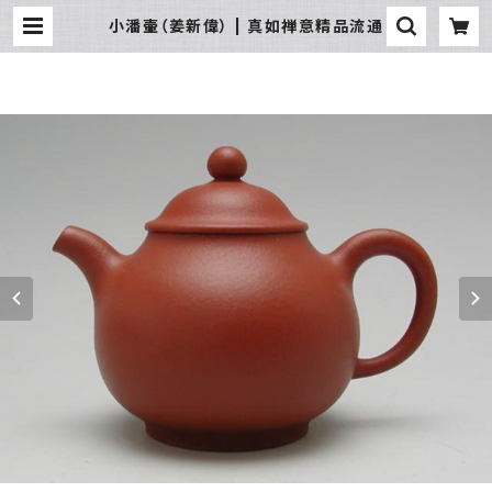
小潘壷（姜新偉） | 真如禅意精品流通