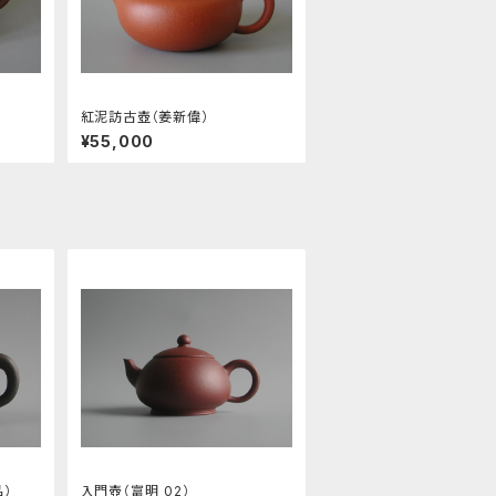
紅泥訪古壺（姜新偉）
¥55,000
）
入門壺（富明_02）