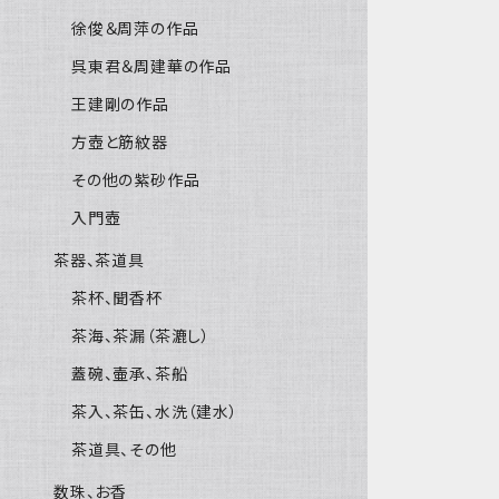
徐俊＆周萍の作品
呉東君＆周建華の作品
王建剛の作品
方壺と筋紋器
その他の紫砂作品
入門壺
茶器、茶道具
茶杯、聞香杯
茶海、茶漏（茶漉し）
蓋碗、壷承、茶船
茶入、茶缶、水洗（建水）
茶道具、その他
数珠、お香