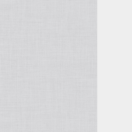
徐俊＆周萍の作品
呉東君＆周建華の作品
王建剛の作品
方壺と筋紋器
その他の紫砂作品
入門壺