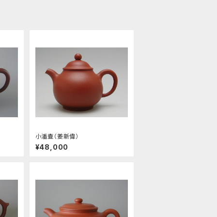
小潘壷（姜新偉）
¥48,000