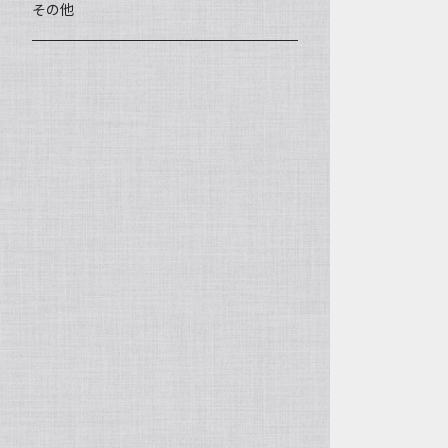
王柯鈞（高級工藝美術師）
蓋碗、壷承、茶船
数珠、その他
アゲート（瑪瑙）
その他
高祥芬（高級工藝美術師）
茶入、茶缶、水洗（建水）
アゲート（瑪瑙原石）
沈永絹（高級工藝美術師）
茶道具、その他
ラピスラズリ（青金石）
姜新偉（高級工藝美術師）
ヒスイ（翡翠、玉）
楊恵英（工藝美術師）
その他の天然石
工藝美術師の作品
許亦暉（助理工藝美術師）
助理工藝美術師の作品