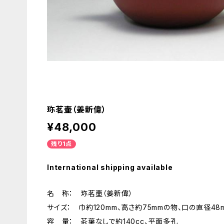
珎茗壷（姜新偉）
¥48,000
残り1点
International shipping available
名 称： 珎茗壷（姜新偉）
サイズ： 巾約120mm、高さ約75mmの物、口の直径48
容 量： 茶葉なしで約140cc、平面多孔