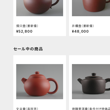
掇只壺（姜新偉）
井欄壺（姜新偉）
¥52,800
¥48,000
セール中の商品
文旦壷（高祥芬）
徳鐘普洱壷（条件付き特価品