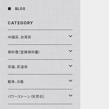
■ BLOG
CATEGORY
中国茶、台湾茶
烏龍茶（ウーロン茶）
紫砂壺（宜興紫砂壷）
黒茶（緊圧茶、普洱茶）
大師、名人、高工の作品
茶器、茶道具
紅茶、白茶、緑茶
周菊英（高級工藝美術師）
茶杯、聞香杯
数珠、お香
茶外茶、工藝茶、その他
高級工藝美術師の作品
茶海、茶漏（茶漉し）
お香、香炉
パワーストーン（天然石）