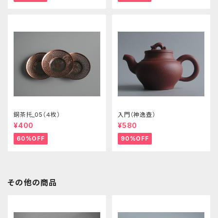
銅茶托_05（４枚）
入門（神逸壺）
¥400
¥580
60%OFF
90%OFF
その他の商品