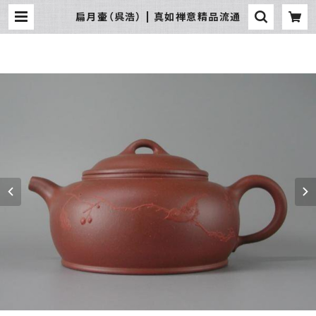
扁月壷（呉浩） | 真如禅意精品流通