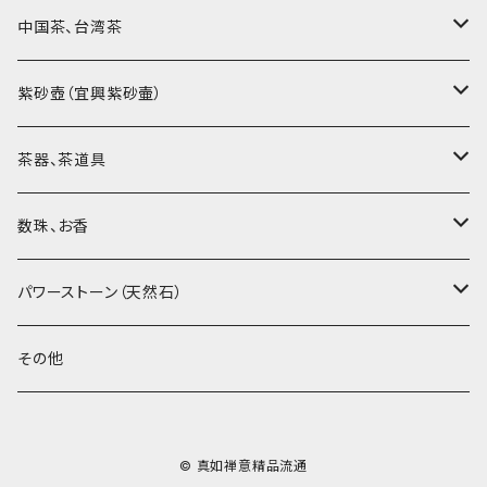
中国茶、台湾茶
烏龍茶（ウーロン茶）
紫砂壺（宜興紫砂壷）
黒茶（緊圧茶、普洱茶）
大師、名人、高工の作品
茶器、茶道具
紅茶、白茶、緑茶
周菊英（高級工藝美術師）
茶杯、聞香杯
数珠、お香
茶外茶、工藝茶、その他
高級工藝美術師の作品
茶海、茶漏（茶漉し）
お香、香炉
パワーストーン（天然石）
王柯鈞（高級工藝美術師）
蓋碗、壷承、茶船
数珠、その他
アゲート（瑪瑙）
その他
高祥芬（高級工藝美術師）
茶入、茶缶、水洗（建水）
アゲート（瑪瑙原石）
© 真如禅意精品流通