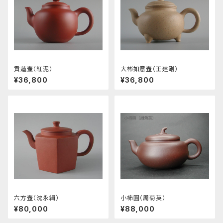
貢蓮壷（紅泥）
大彬如意壺（王建剛）
¥36,800
¥36,800
六方壺（沈永絹）
小柿圓（周菊英）
¥80,000
¥88,000