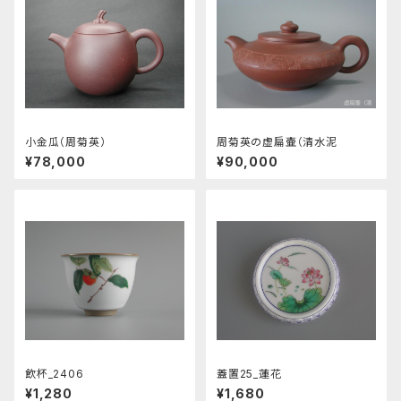
小金瓜（周菊英）
周菊英の虚扁壷（清水泥
¥78,000
¥90,000
飲杯_2406
蓋置25_蓮花
¥1,280
¥1,680