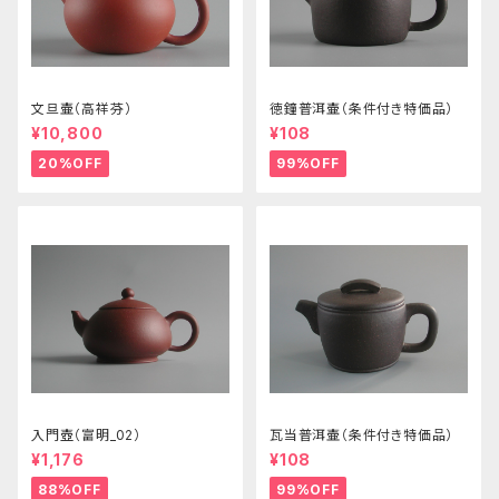
文旦壷（高祥芬）
徳鐘普洱壷（条件付き特価品）
¥10,800
¥108
20%OFF
99%OFF
入門壺（富明_02）
瓦当普洱壷（条件付き特価品）
¥1,176
¥108
88%OFF
99%OFF