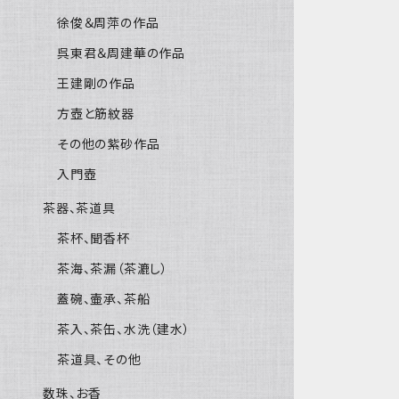
徐俊＆周萍の作品
呉東君＆周建華の作品
王建剛の作品
方壺と筋紋器
その他の紫砂作品
入門壺
茶器、茶道具
茶杯、聞香杯
茶海、茶漏（茶漉し）
蓋碗、壷承、茶船
茶入、茶缶、水洗（建水）
茶道具、その他
数珠、お香