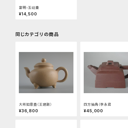
富明-玉础壷
¥14,500
同じカテゴリの商品
大彬如意壺（王建剛）
四方抽角（李永君
¥36,800
¥45,000