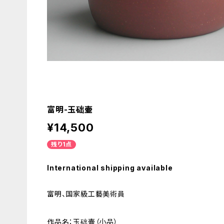
富明-玉础壷
¥14,500
残り1点
International shipping available
富明、国家級工藝美術員
作品名：玉础壷（小品）