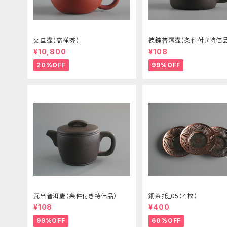
文旦壷（高祥芬）
徳鐘普洱壷（条件付き特価品
¥10,800
¥108
20%OFF
99%OFF
瓦当普洱壷（条件付き特価品）
銅茶托_05（４枚）
¥108
¥400
99%OFF
60%OFF