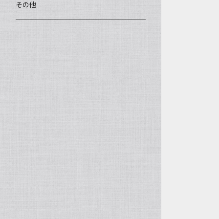
王柯鈞（高級工藝美術師）
蓋碗、壷承、茶船
数珠、その他
アゲート（瑪瑙）
その他
高祥芬（高級工藝美術師）
茶入、茶缶、水洗（建水）
アゲート（瑪瑙原石）
沈永絹（高級工藝美術師）
茶道具、その他
ラピスラズリ（青金石）
姜新偉（高級工藝美術師）
ヒスイ（翡翠、玉）
楊恵英（工藝美術師）
その他の天然石
工藝美術師の作品
許亦暉（助理工藝美術師）
助理工藝美術師の作品