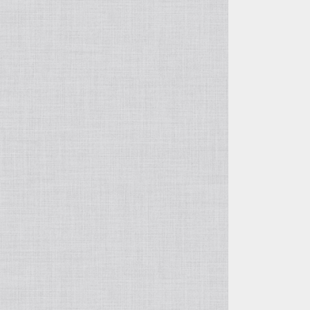
徐俊＆周萍の作品
呉東君＆周建華の作品
王建剛の作品
方壺と筋紋器
その他の紫砂作品
入門壺