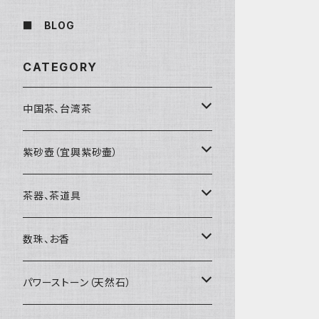
■ BLOG
CATEGORY
中国茶、台湾茶
烏龍茶（ウーロン茶）
紫砂壺（宜興紫砂壷）
黒茶（緊圧茶、普洱茶）
大師、名人、高工の作品
茶器、茶道具
紅茶、白茶、緑茶
周菊英（高級工藝美術師）
茶杯、聞香杯
数珠、お香
茶外茶、工藝茶、その他
高級工藝美術師の作品
茶海、茶漏（茶漉し）
お香、香炉
パワーストーン（天然石）