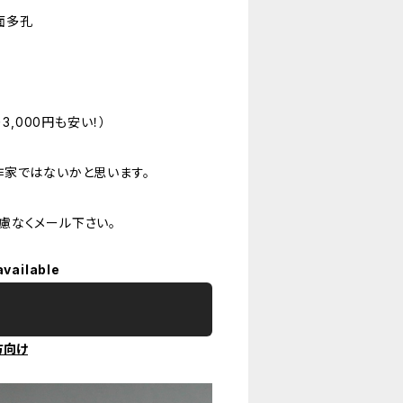
面多孔
3,000円も安い！）
作家ではないかと思います。
慮なくメール下さい。
available
方向け