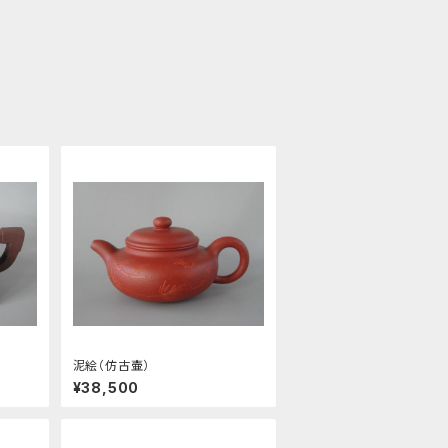
泥絵（仿古壷）
¥38,500