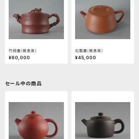
竹段壷（楊恵英）
石瓢壷（楊恵英）
¥60,000
¥45,000
セール中の商品