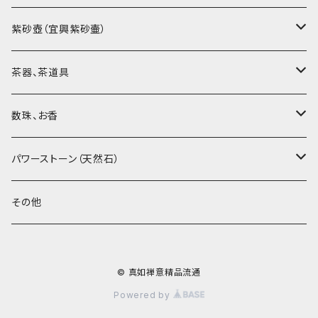
烏龍茶（ウーロン茶）
紫砂壺（宜興紫砂壷）
黒茶（緊圧茶、普洱茶）
大師、名人、高工の作品
茶器、茶道具
紅茶、白茶、緑茶
周菊英（高級工藝美術師）
茶杯、聞香杯
数珠、お香
茶外茶、工藝茶、その他
高級工藝美術師の作品
茶海、茶漏（茶漉し）
お香、香炉
パワーストーン（天然石）
王柯鈞（高級工藝美術師）
蓋碗、壷承、茶船
数珠、その他
アゲート（瑪瑙）
その他
高祥芬（高級工藝美術師）
茶入、茶缶、水洗（建水）
アゲート（瑪瑙原石）
© 真如禅意精品流通
沈永絹（高級工藝美術師）
茶道具、その他
ラピスラズリ（青金石）
Powered by