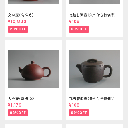
文旦壷（高祥芬）
徳鐘普洱壷（条件付き特価品）
¥10,800
¥108
20%OFF
99%OFF
入門壺（富明_02）
瓦当普洱壷（条件付き特価品）
¥1,176
¥108
88%OFF
99%OFF