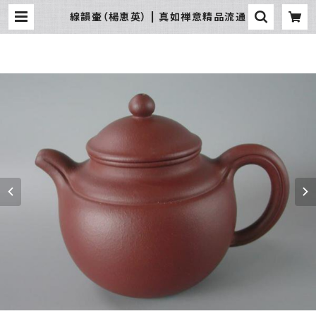
線韻壷（楊恵英） | 真如禅意精品流通