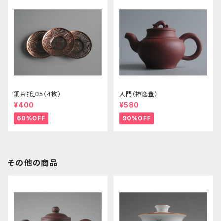
銅茶托_05（４枚）
入門（神逸壺）
¥400
¥580
60%OFF
90%OFF
その他の商品