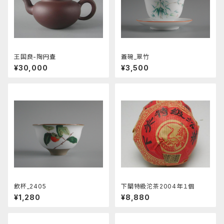
王国良-陶円壷
蓋碗_翠竹
¥30,000
¥3,500
飲杯_2405
下關特級沱茶2004年１個
¥1,280
¥8,880