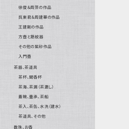
徐俊＆周萍の作品
呉東君＆周建華の作品
王建剛の作品
方壺と筋紋器
その他の紫砂作品
入門壺
茶器、茶道具
茶杯、聞香杯
茶海、茶漏（茶漉し）
蓋碗、壷承、茶船
茶入、茶缶、水洗（建水）
茶道具、その他
数珠、お香