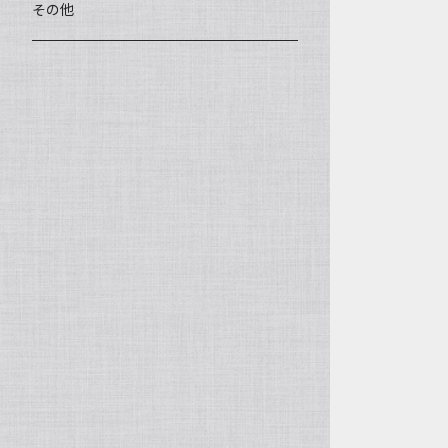
王柯鈞（高級工藝美術師）
蓋碗、壷承、茶船
数珠、その他
アゲート（瑪瑙）
その他
高祥芬（高級工藝美術師）
茶入、茶缶、水洗（建水）
アゲート（瑪瑙原石）
沈永絹（高級工藝美術師）
茶道具、その他
ラピスラズリ（青金石）
姜新偉（高級工藝美術師）
ヒスイ（翡翠、玉）
楊恵英（工藝美術師）
その他の天然石
工藝美術師の作品
許亦暉（助理工藝美術師）
助理工藝美術師の作品