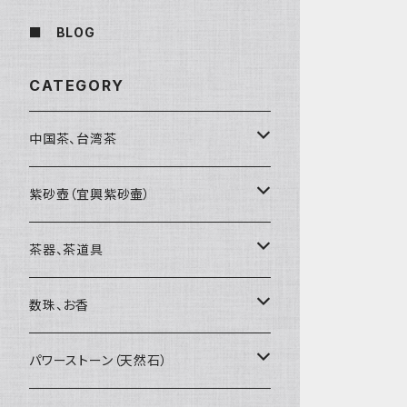
■ BLOG
CATEGORY
中国茶、台湾茶
烏龍茶（ウーロン茶）
紫砂壺（宜興紫砂壷）
黒茶（緊圧茶、普洱茶）
大師、名人、高工の作品
茶器、茶道具
紅茶、白茶、緑茶
周菊英（高級工藝美術師）
茶杯、聞香杯
数珠、お香
茶外茶、工藝茶、その他
高級工藝美術師の作品
茶海、茶漏（茶漉し）
お香、香炉
パワーストーン（天然石）