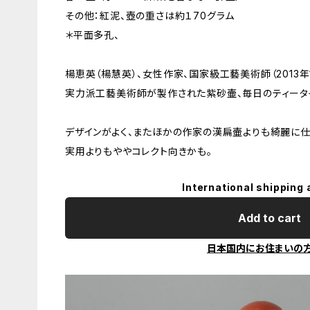
その他：紅泥、壺の重さは約１70グラム
＊平面多孔、
楊恵英（楊慧英）、女性作家、国家級工藝美術師（2013年
実力派工藝美術師が製作された紫砂壷、毎日のティータ
デザインがよく、またほかの作家の漢扁壷よりも綺麗に仕
実用よりもややコレクト向きかも。
International shipping 
Add to cart
日本国内にお住まいの