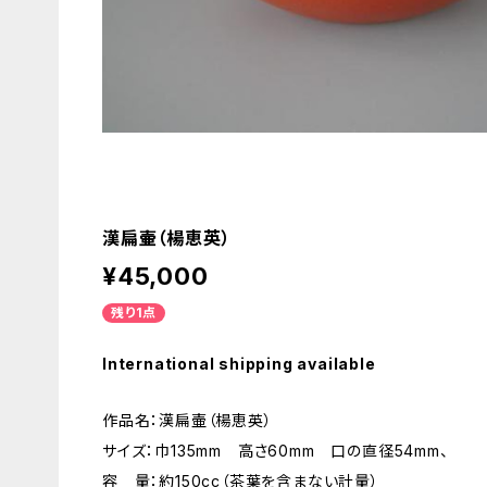
漢扁壷（楊恵英）
¥45,000
残り1点
International shipping available
作品名：漢扁壷（楊恵英）
サイズ：巾135mm 高さ60mm 口の直径54mm、
容 量：約150cc（茶葉を含まない計量）