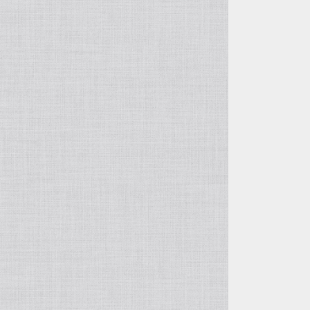
徐俊＆周萍の作品
呉東君＆周建華の作品
王建剛の作品
方壺と筋紋器
その他の紫砂作品
入門壺