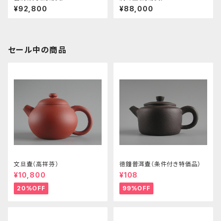
¥92,800
¥88,000
セール中の商品
文旦壷（高祥芬）
徳鐘普洱壷（条件付き特価品）
¥10,800
¥108
20%OFF
99%OFF