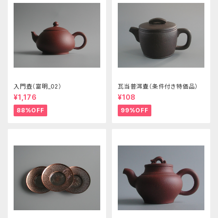
入門壺（富明_02）
瓦当普洱壷（条件付き特価品）
¥1,176
¥108
88%OFF
99%OFF