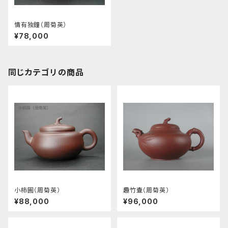
情有独鐘（周菊英）
¥78,000
同じカテゴリの商品
小柿圓（周菊英）
趣竹壷（周菊英）
¥88,000
¥96,000