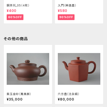
銅茶托_05（４枚）
入門（神逸壺）
¥400
¥580
60%OFF
90%OFF
その他の商品
紫玉金砂（萬美群）
六方壺（沈永絹）
¥35,000
¥80,000