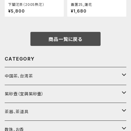
下關沱茶（2005熟沱）
蓋置25_蓮花
¥5,800
¥1,680
商品一覧に戻る
CATEGORY
中国茶、台湾茶
烏龍茶（ウーロン茶）
紫砂壺（宜興紫砂壷）
黒茶（緊圧茶、普洱茶）
大師、名人、高工の作品
茶器、茶道具
紅茶、白茶、緑茶
周菊英（高級工藝美術師）
茶杯、聞香杯
数珠、お香