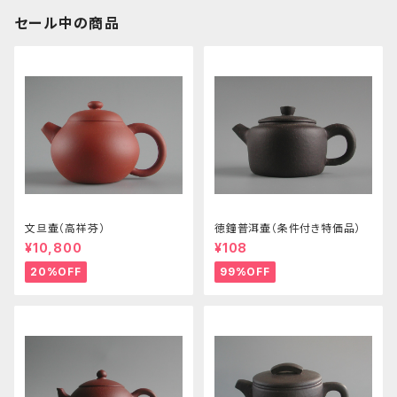
セール中の商品
文旦壷（高祥芬）
徳鐘普洱壷（条件付き特価品）
¥10,800
¥108
20%OFF
99%OFF