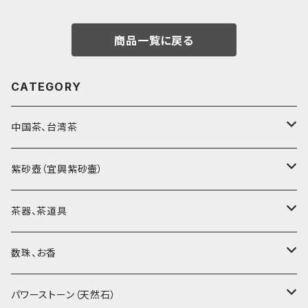
商品一覧に戻る
CATEGORY
中国茶、台湾茶
烏龍茶（ウーロン茶）
紫砂壺（宜興紫砂壷）
黒茶（緊圧茶、普洱茶）
大師、名人、高工の作品
茶器、茶道具
紅茶、白茶、緑茶
周菊英（高級工藝美術師）
茶杯、聞香杯
数珠、お香
茶外茶、工藝茶、その他
高級工藝美術師の作品
茶海、茶漏（茶漉し）
お香、香炉
パワーストーン（天然石）