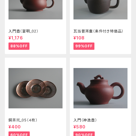
入門壺（富明_02）
瓦当普洱壷（条件付き特価品）
¥1,176
¥108
88%OFF
99%OFF
銅茶托_05（４枚）
入門（神逸壺）
¥400
¥580
60%OFF
90%OFF