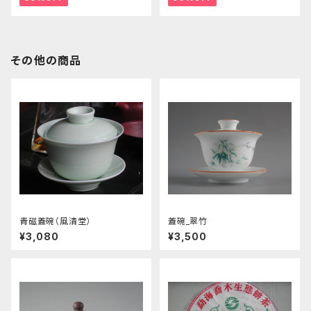
その他の商品
青磁蓋碗（風清堂）
蓋碗_翠竹
¥3,080
¥3,500