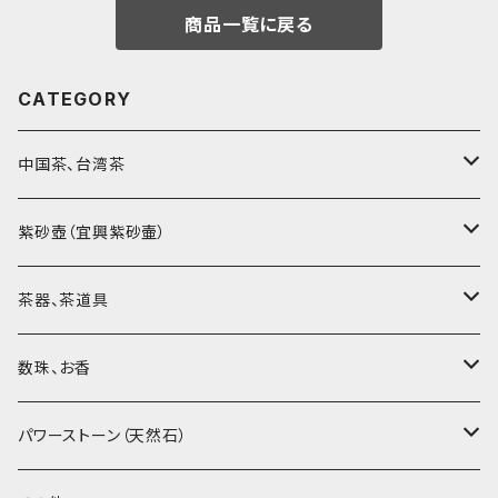
商品一覧に戻る
CATEGORY
中国茶、台湾茶
烏龍茶（ウーロン茶）
紫砂壺（宜興紫砂壷）
黒茶（緊圧茶、普洱茶）
大師、名人、高工の作品
茶器、茶道具
紅茶、白茶、緑茶
周菊英（高級工藝美術師）
茶杯、聞香杯
数珠、お香
茶外茶、工藝茶、その他
高級工藝美術師の作品
茶海、茶漏（茶漉し）
お香、香炉
パワーストーン（天然石）