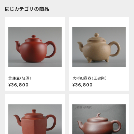
同じカテゴリの商品
貢蓮壷（紅泥）
大彬如意壺（王建剛）
¥36,800
¥36,800