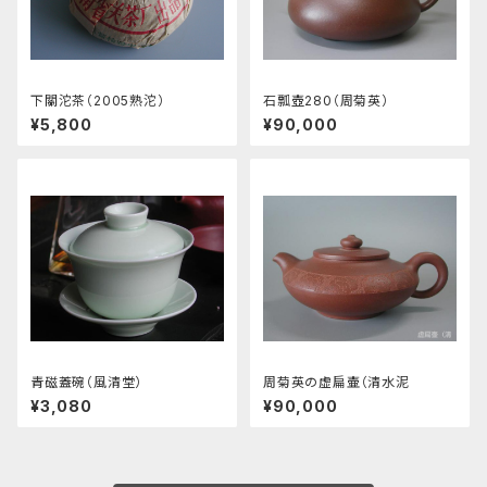
下關沱茶（2005熟沱）
石瓢壺280（周菊英）
¥5,800
¥90,000
青磁蓋碗（風清堂）
周菊英の虚扁壷（清水泥
¥3,080
¥90,000