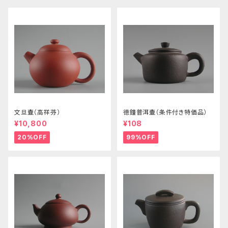
文旦壷（高祥芬）
徳鐘普洱壷（条件付き特価品）
¥10,800
¥108
20%OFF
99%OFF