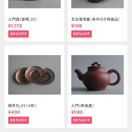
入門壺（富明_02）
瓦当普洱壷（条件付き特価品）
¥1,176
¥108
88%OFF
99%OFF
銅茶托_05（４枚）
入門（神逸壺）
¥400
¥580
60%OFF
90%OFF