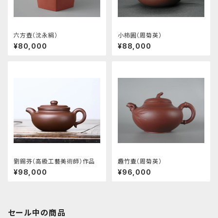
六方壺（沈永絹）
小柿圓（周菊英）
¥80,000
¥88,000
劉錫芬（高級工藝美術師）作品
趣竹壷（周菊英）
¥98,000
¥96,000
セール中の商品