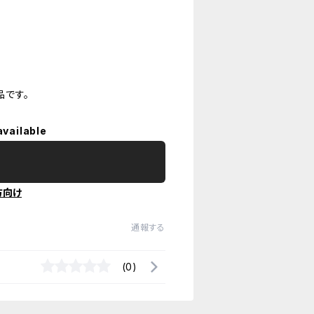
です。
available
方向け
通報する
(0)