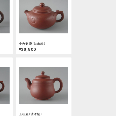
小魚歓壷（沈永絹）
¥36,800
玉柱壷（沈永絹）