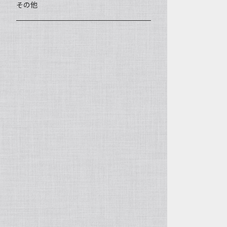
王柯鈞（高級工藝美術師）
蓋碗、壷承、茶船
数珠、その他
アゲート（瑪瑙）
その他
高祥芬（高級工藝美術師）
茶入、茶缶、水洗（建水）
アゲート（瑪瑙原石）
沈永絹（高級工藝美術師）
茶道具、その他
ラピスラズリ（青金石）
姜新偉（高級工藝美術師）
ヒスイ（翡翠、玉）
楊恵英（工藝美術師）
その他の天然石
工藝美術師の作品
許亦暉（助理工藝美術師）
助理工藝美術師の作品