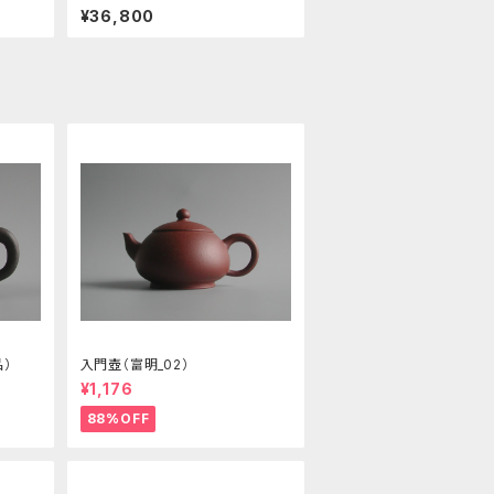
¥36,800
）
入門壺（富明_02）
¥1,176
88%OFF