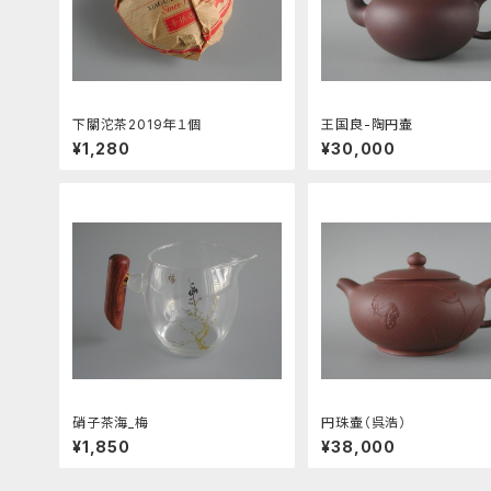
下關沱茶2019年１個
王国良-陶円壷
¥1,280
¥30,000
硝子茶海_梅
円珠壷（呉浩）
¥1,850
¥38,000