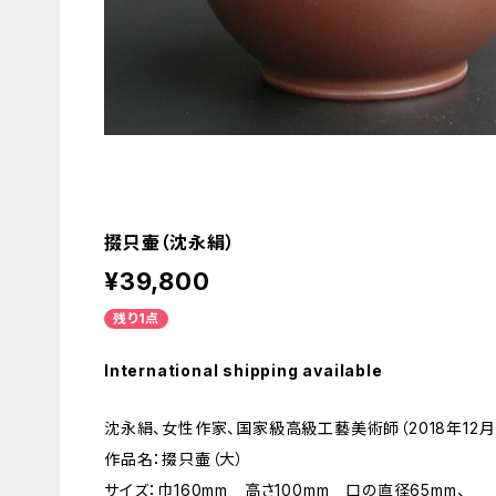
掇只壷（沈永絹）
¥39,800
残り1点
International shipping available
沈永絹、女性作家、国家級高級工藝美術師（2018年12
作品名：掇只壷（大）
サイズ：巾160mm 高さ100mm 口の直径65mm、