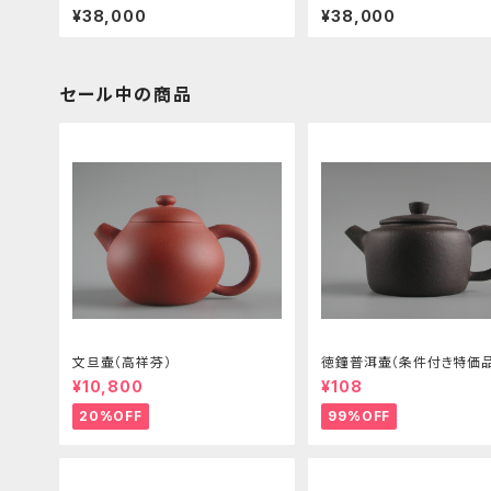
¥38,000
¥38,000
セール中の商品
文旦壷（高祥芬）
徳鐘普洱壷（条件付き特価品
¥10,800
¥108
20%OFF
99%OFF