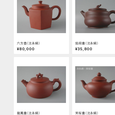
六方壺（沈永絹）
茄段壷（沈永絹）
¥80,000
¥35,800
龍鳳壷（沈永絹）
笑桜壷（沈永絹）