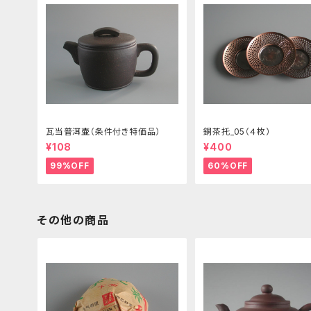
瓦当普洱壷（条件付き特価品）
銅茶托_05（４枚）
¥108
¥400
99%OFF
60%OFF
その他の商品