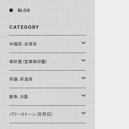
■ BLOG
CATEGORY
中国茶、台湾茶
烏龍茶（ウーロン茶）
紫砂壺（宜興紫砂壷）
黒茶（緊圧茶、普洱茶）
大師、名人、高工の作品
茶器、茶道具
紅茶、白茶、緑茶
周菊英（高級工藝美術師）
茶杯、聞香杯
数珠、お香
茶外茶、工藝茶、その他
高級工藝美術師の作品
茶海、茶漏（茶漉し）
お香、香炉
パワーストーン（天然石）