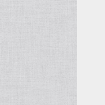
徐俊＆周萍の作品
呉東君＆周建華の作品
王建剛の作品
方壺と筋紋器
その他の紫砂作品
入門壺