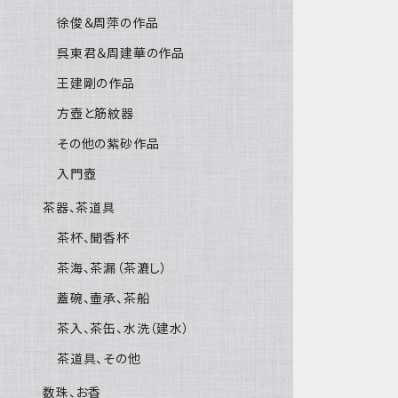
徐俊＆周萍の作品
呉東君＆周建華の作品
王建剛の作品
方壺と筋紋器
その他の紫砂作品
入門壺
茶器、茶道具
茶杯、聞香杯
茶海、茶漏（茶漉し）
蓋碗、壷承、茶船
茶入、茶缶、水洗（建水）
茶道具、その他
数珠、お香