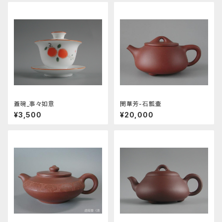
蓋碗_事々如意
閔華芳-石瓢壷
¥3,500
¥20,000