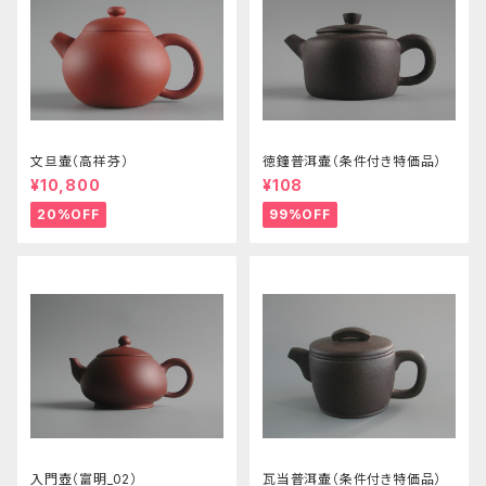
文旦壷（高祥芬）
徳鐘普洱壷（条件付き特価品）
¥10,800
¥108
20%OFF
99%OFF
入門壺（富明_02）
瓦当普洱壷（条件付き特価品）