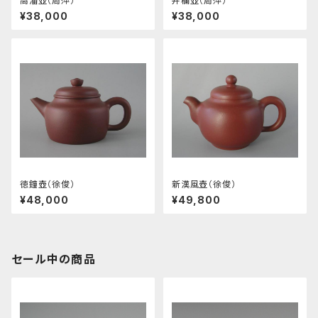
高潘壺（周萍）
井欄壺（周萍）
¥38,000
¥38,000
徳鐘壺（徐俊）
新漢風壺（徐俊）
¥48,000
¥49,800
セール中の商品