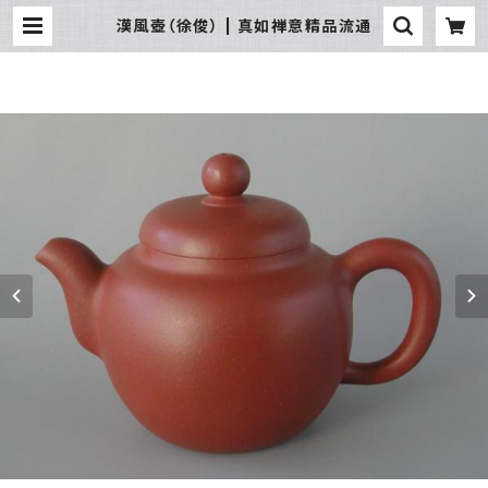
漢風壺（徐俊） | 真如禅意精品流通