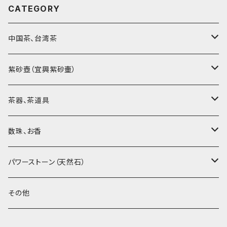
CATEGORY
中国茶、台湾茶
烏龍茶（ウーロン茶）
紫砂壺（宜興紫砂壷）
黒茶（緊圧茶、普洱茶）
大師、名人、高工の作品
茶器、茶道具
紅茶、白茶、緑茶
周菊英（高級工藝美術師）
茶杯、聞香杯
数珠、お香
茶外茶、工藝茶、その他
高級工藝美術師の作品
茶海、茶漏（茶漉し）
お香、香炉
パワーストーン（天然石）
王柯鈞（高級工藝美術師）
蓋碗、壷承、茶船
数珠、その他
アゲート（瑪瑙）
その他
高祥芬（高級工藝美術師）
茶入、茶缶、水洗（建水）
アゲート（瑪瑙原石）