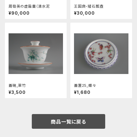
周菊英の虚扁壷（清水泥
王国良-矮石瓢壺
¥90,000
¥30,000
蓋碗_翠竹
蓋置25_蝶々
¥3,500
¥1,680
商品一覧に戻る