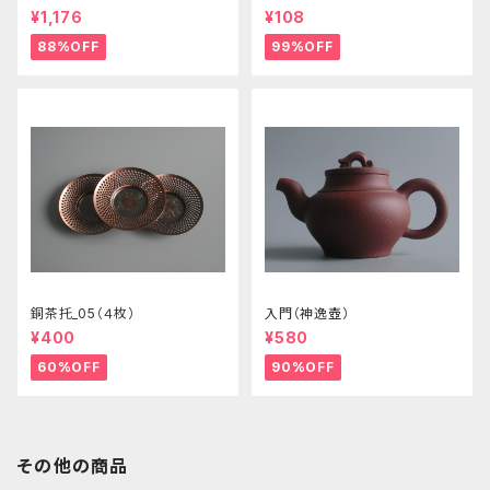
¥1,176
¥108
88%OFF
99%OFF
銅茶托_05（４枚）
入門（神逸壺）
¥400
¥580
60%OFF
90%OFF
その他の商品