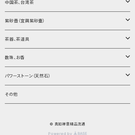
中国茶、台湾茶
烏龍茶（ウーロン茶）
紫砂壺（宜興紫砂壷）
黒茶（緊圧茶、普洱茶）
大師、名人、高工の作品
茶器、茶道具
紅茶、白茶、緑茶
周菊英（高級工藝美術師）
茶杯、聞香杯
数珠、お香
茶外茶、工藝茶、その他
高級工藝美術師の作品
茶海、茶漏（茶漉し）
お香、香炉
パワーストーン（天然石）
王柯鈞（高級工藝美術師）
蓋碗、壷承、茶船
数珠、その他
アゲート（瑪瑙）
その他
高祥芬（高級工藝美術師）
茶入、茶缶、水洗（建水）
アゲート（瑪瑙原石）
© 真如禅意精品流通
沈永絹（高級工藝美術師）
茶道具、その他
ラピスラズリ（青金石）
Powered by