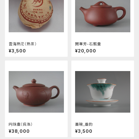
雲海熟沱（熟茶）
閔華芳-石瓢壷
¥3,500
¥20,000
円珠壷（呉浩）
蓋碗_垂釣
¥38,000
¥3,500