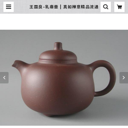
王国良-乳鼎壺 | 真如禅意精品流通