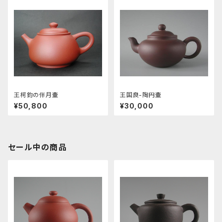
王柯鈞の伴月壷
王国良-陶円壷
¥50,800
¥30,000
セール中の商品