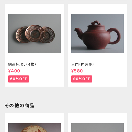
銅茶托_05（４枚）
入門（神逸壺）
¥400
¥580
60%OFF
90%OFF
その他の商品