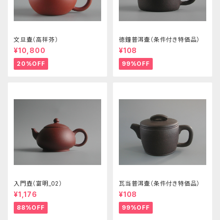
文旦壷（高祥芬）
徳鐘普洱壷（条件付き特価品）
¥10,800
¥108
20%OFF
99%OFF
入門壺（富明_02）
瓦当普洱壷（条件付き特価品）
¥1,176
¥108
88%OFF
99%OFF