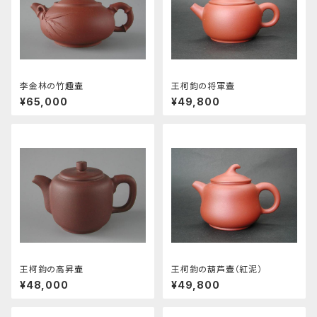
李金林の竹趣壷
王柯鈞の将軍壷
¥65,000
¥49,800
王柯鈞の高昇壷
王柯鈞の葫芦壷（紅泥）
¥48,000
¥49,800