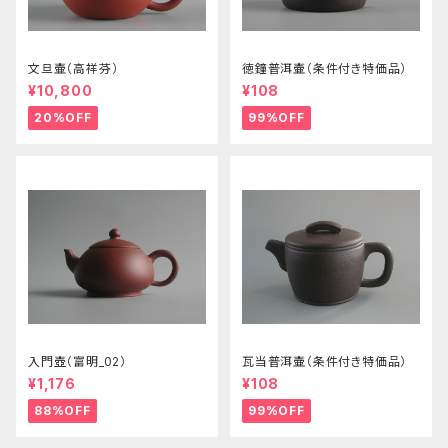
文旦壷（高祥芬）
徳鐘普洱壷（条件付き特価品）
¥10,800
¥108
20%OFF
99%OFF
入門壺（富明_02）
瓦当普洱壷（条件付き特価品）
¥1,176
¥108
88%OFF
99%OFF