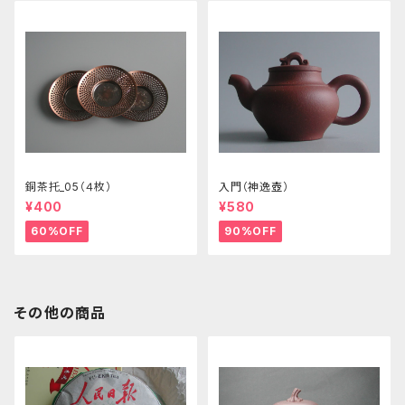
銅茶托_05（４枚）
入門（神逸壺）
¥400
¥580
60%OFF
90%OFF
その他の商品