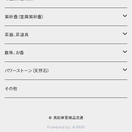
烏龍茶（ウーロン茶）
紫砂壺（宜興紫砂壷）
黒茶（緊圧茶、普洱茶）
大師、名人、高工の作品
茶器、茶道具
紅茶、白茶、緑茶
周菊英（高級工藝美術師）
茶杯、聞香杯
数珠、お香
茶外茶、工藝茶、その他
高級工藝美術師の作品
茶海、茶漏（茶漉し）
お香、香炉
パワーストーン（天然石）
王柯鈞（高級工藝美術師）
蓋碗、壷承、茶船
数珠、その他
アゲート（瑪瑙）
その他
高祥芬（高級工藝美術師）
茶入、茶缶、水洗（建水）
アゲート（瑪瑙原石）
© 真如禅意精品流通
沈永絹（高級工藝美術師）
茶道具、その他
ラピスラズリ（青金石）
Powered by