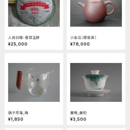
人民日報-普耳生餅
小金瓜（周菊英）
¥25,000
¥78,000
硝子茶海_梅
蓋碗_垂釣
¥1,850
¥3,500