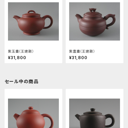
紫玉壷（王建剛）
紫霊壷（王建剛）
¥31,800
¥31,800
セール中の商品