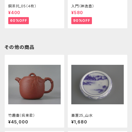
銅茶托_05（４枚）
入門（神逸壺）
¥400
¥580
60%OFF
90%OFF
その他の商品
竹趣壷（呉東君）
蓋置25_山水
¥45,000
¥1,680