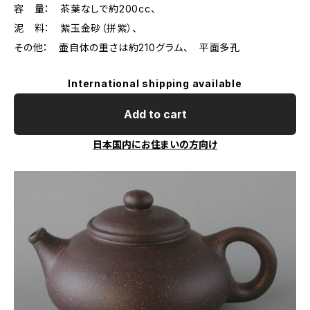
容 量： 茶葉なしで約200cc、
泥 料： 紫玉金砂（拼紫）、
その他： 壷自体の重さは約210グラム、 平面多孔
International shipping available
Add to cart
日本国内にお住まいの方向け