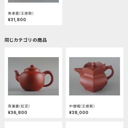
魚楽壺（王建剛）
¥31,800
同じカテゴリの商品
貢蓮壷（紅泥）
中僧帽（王建剛）
¥36,800
¥38,000