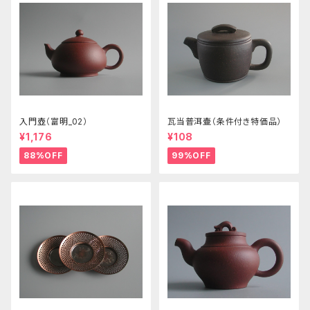
入門壺（富明_02）
瓦当普洱壷（条件付き特価品）
¥1,176
¥108
88%OFF
99%OFF