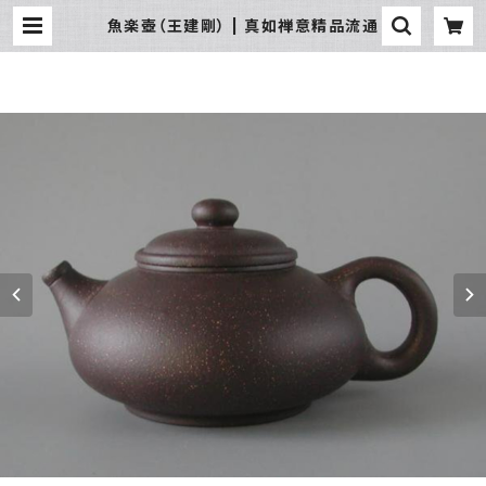
魚楽壺（王建剛） | 真如禅意精品流通