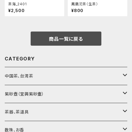
茶海_2401
鳳凰沱茶（生茶）
¥2,500
¥800
商品一覧に戻る
CATEGORY
中国茶、台湾茶
烏龍茶（ウーロン茶）
紫砂壺（宜興紫砂壷）
黒茶（緊圧茶、普洱茶）
大師、名人、高工の作品
茶器、茶道具
紅茶、白茶、緑茶
周菊英（高級工藝美術師）
茶杯、聞香杯
数珠、お香