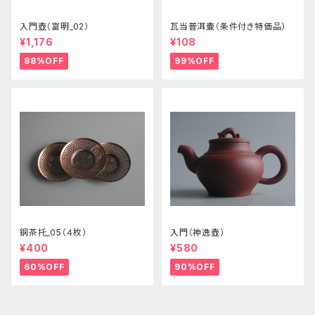
入門壺（富明_02）
瓦当普洱壷（条件付き特価品）
¥1,176
¥108
88%OFF
99%OFF
銅茶托_05（４枚）
入門（神逸壺）
¥400
¥580
60%OFF
90%OFF