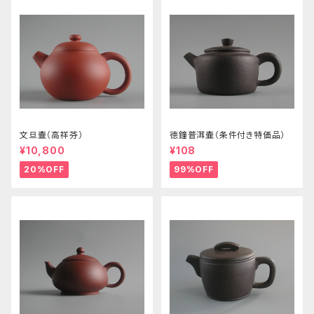
文旦壷（高祥芬）
徳鐘普洱壷（条件付き特価品）
¥10,800
¥108
20%OFF
99%OFF