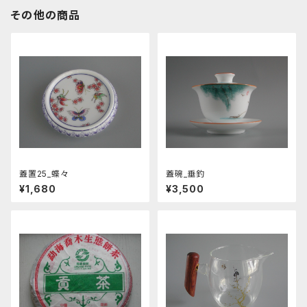
その他の商品
蓋置25_蝶々
蓋碗_垂釣
¥1,680
¥3,500