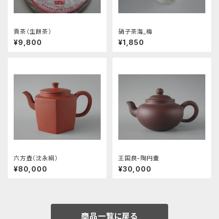
貢茶（生餅茶）
硝子茶海_梅
¥9,800
¥1,850
六方壺（沈永絹）
王国良-陶円壷
¥80,000
¥30,000
商品一覧に戻る