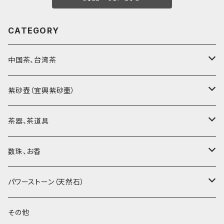
CATEGORY
中国茶、台湾茶
烏龍茶（ウーロン茶）
紫砂壺（宜興紫砂壷）
黒茶（緊圧茶、普洱茶）
大師、名人、高工の作品
茶器、茶道具
紅茶、白茶、緑茶
周菊英（高級工藝美術師）
茶杯、聞香杯
数珠、お香
茶外茶、工藝茶、その他
高級工藝美術師の作品
茶海、茶漏（茶漉し）
お香、香炉
パワーストーン（天然石）
王柯鈞（高級工藝美術師）
蓋碗、壷承、茶船
数珠、その他
アゲート（瑪瑙）
その他