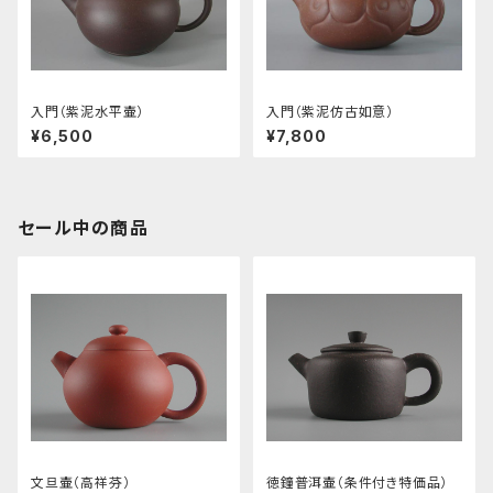
入門（紫泥水平壷）
入門（紫泥仿古如意）
¥6,500
¥7,800
セール中の商品
文旦壷（高祥芬）
徳鐘普洱壷（条件付き特価品）