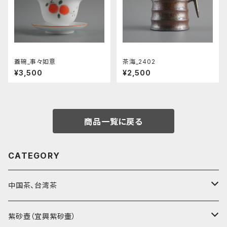
蓋碗_事々如意
茶海_2402
¥3,500
¥2,500
商品一覧に戻る
CATEGORY
中国茶、台湾茶
烏龍茶（ウーロン茶）
紫砂壺（宜興紫砂壷）