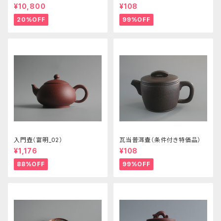
¥10,800
¥108
20%OFF
99%OFF
入門壺（富明_02）
瓦当普洱壷（条件付き特価品）
¥1,176
¥108
88%OFF
99%OFF