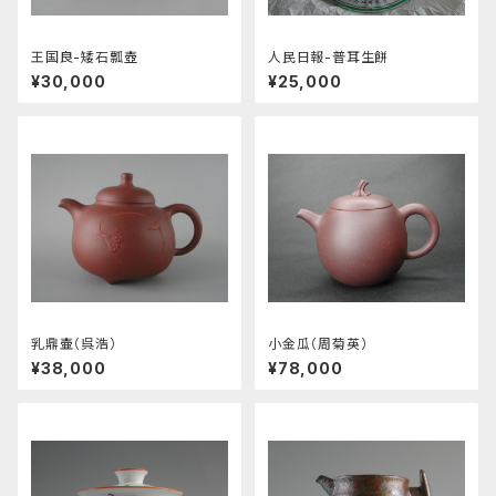
王国良-矮石瓢壺
人民日報-普耳生餅
¥30,000
¥25,000
乳鼎壷（呉浩）
小金瓜（周菊英）
¥38,000
¥78,000