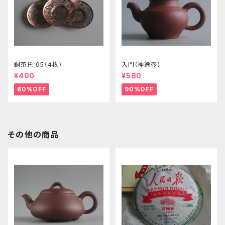
銅茶托_05（４枚）
入門（神逸壺）
¥400
¥580
60%OFF
90%OFF
その他の商品