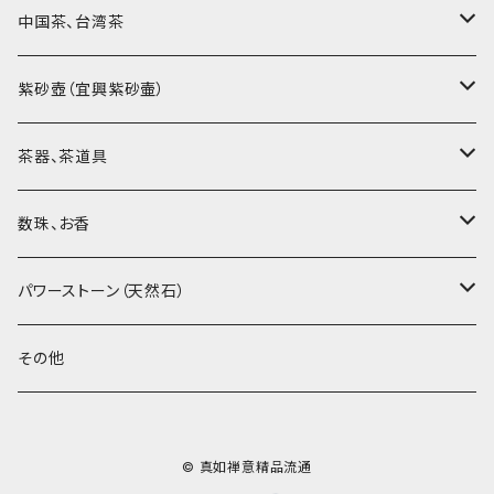
中国茶、台湾茶
烏龍茶（ウーロン茶）
紫砂壺（宜興紫砂壷）
黒茶（緊圧茶、普洱茶）
大師、名人、高工の作品
茶器、茶道具
紅茶、白茶、緑茶
周菊英（高級工藝美術師）
茶杯、聞香杯
数珠、お香
茶外茶、工藝茶、その他
高級工藝美術師の作品
茶海、茶漏（茶漉し）
お香、香炉
パワーストーン（天然石）
王柯鈞（高級工藝美術師）
蓋碗、壷承、茶船
数珠、その他
アゲート（瑪瑙）
その他
高祥芬（高級工藝美術師）
茶入、茶缶、水洗（建水）
アゲート（瑪瑙原石）
© 真如禅意精品流通
沈永絹（高級工藝美術師）
茶道具、その他
ラピスラズリ（青金石）