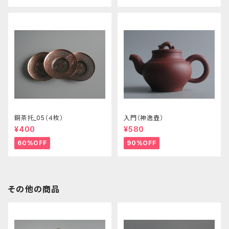
銅茶托_05（４枚）
入門（神逸壺）
¥400
¥580
60%OFF
90%OFF
その他の商品