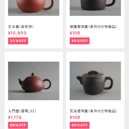
文旦壷（高祥芬）
徳鐘普洱壷（条件付き特価品）
¥10,800
¥108
20%OFF
99%OFF
入門壺（富明_02）
瓦当普洱壷（条件付き特価品）
¥1,176
¥108
88%OFF
99%OFF