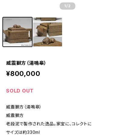
1
/2
威震獅方（湯鳴皋）
¥800,000
SOLD OUT
威震獅方（湯鳴皋）
威震獅方
老段泥で製作された逸品。家宝に、コレクトに
サイズは約330ml