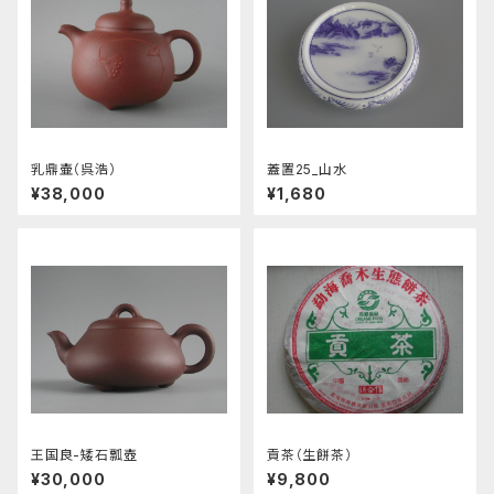
乳鼎壷（呉浩）
蓋置25_山水
¥38,000
¥1,680
王国良-矮石瓢壺
貢茶（生餅茶）
¥30,000
¥9,800