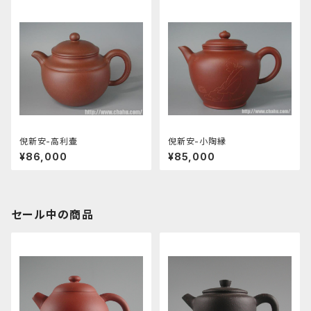
倪新安-高利壷
倪新安-小陶縁
¥86,000
¥85,000
セール中の商品