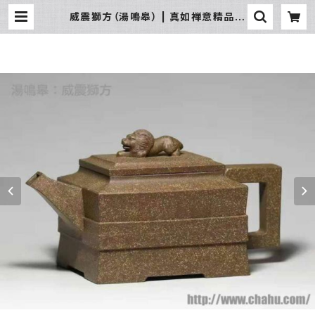
威震獅方（湯鳴皋） | 真如禅意精品流
通