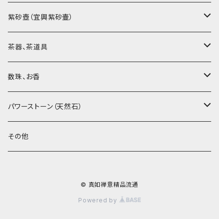
烏龍茶（ウーロン茶）
紫砂壺（宜興紫砂壷）
黒茶（緊圧茶、普洱茶）
大師、名人、高工の作品
茶器、茶道具
紅茶、白茶、緑茶
周菊英（高級工藝美術師）
茶杯、聞香杯
数珠、お香
茶外茶、工藝茶、その他
高級工藝美術師の作品
茶海、茶漏（茶漉し）
お香、香炉
パワーストーン（天然石）
王柯鈞（高級工藝美術師）
蓋碗、壷承、茶船
数珠、その他
アゲート（瑪瑙）
その他
高祥芬（高級工藝美術師）
茶入、茶缶、水洗（建水）
アゲート（瑪瑙原石）
© 真如禅意精品流通
沈永絹（高級工藝美術師）
茶道具、その他
ラピスラズリ（青金石）
Powered by