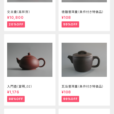
文旦壷（高祥芬）
徳鐘普洱壷（条件付き特価品）
¥10,800
¥108
20%OFF
99%OFF
入門壺（富明_02）
瓦当普洱壷（条件付き特価品）
¥1,176
¥108
88%OFF
99%OFF