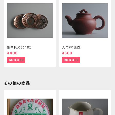
銅茶托_05（４枚）
入門（神逸壺）
¥400
¥580
60%OFF
90%OFF
その他の商品