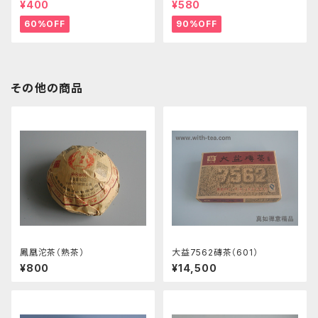
¥400
¥580
60%OFF
90%OFF
その他の商品
鳳凰沱茶（熟茶）
大益7562磚茶（601）
¥800
¥14,500