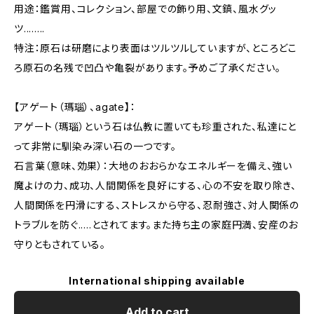
用途：鑑賞用、コレクション、部屋での飾り用、文鎮、風水グッ
ツ........
特注：原石は研磨により表面はツルツルしていますが、ところどこ
ろ原石の名残で凹凸や亀裂があります。予めご了承ください。
【アゲート（瑪瑙）、agate】：
アゲート（瑪瑙）という石は仏教に置いても珍重された、私達にと
って非常に馴染み深い石の一つです。
石言葉（意味、効果）：大地のおおらかなエネルギーを備え、強い
魔よけの力、成功、人間関係を良好にする、心の不安を取り除き、
人間関係を円滑にする、ストレスから守る、忍耐強さ、対人関係の
トラブルを防ぐ.....とされてます。また持ち主の家庭円満、安産のお
守りともされている。
International shipping available
Add to cart