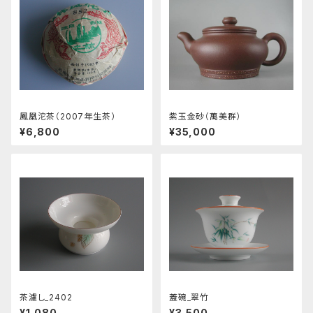
鳳凰沱茶（2007年生茶）
紫玉金砂（萬美群）
¥6,800
¥35,000
茶濾し_2402
蓋碗_翠竹
¥1,080
¥3,500