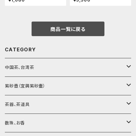
商品一覧に戻る
CATEGORY
中国茶、台湾茶
烏龍茶（ウーロン茶）
紫砂壺（宜興紫砂壷）
黒茶（緊圧茶、普洱茶）
大師、名人、高工の作品
茶器、茶道具
紅茶、白茶、緑茶
周菊英（高級工藝美術師）
茶杯、聞香杯
数珠、お香