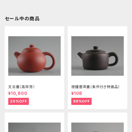
セール中の商品
文旦壷（高祥芬）
徳鐘普洱壷（条件付き特価品）
¥10,800
¥108
20%OFF
99%OFF