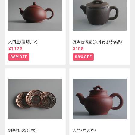
入門壺（富明_02）
瓦当普洱壷（条件付き特価品）
¥1,176
¥108
88%OFF
99%OFF
銅茶托_05（４枚）
入門（神逸壺）