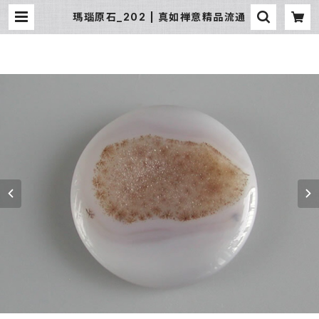
瑪瑙原石_202 | 真如禅意精品流通