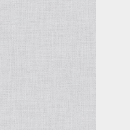
徐俊＆周萍の作品
呉東君＆周建華の作品
王建剛の作品
方壺と筋紋器
その他の紫砂作品
入門壺