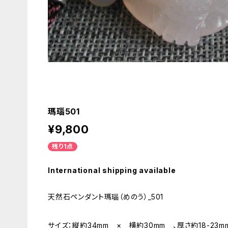
瑪瑙501
¥9,800
残り1点
International shipping available
天然石ペンダント瑪瑙（めのう）_501
サイズ：縦約34mm × 横約30mm 、厚さ約18-23m