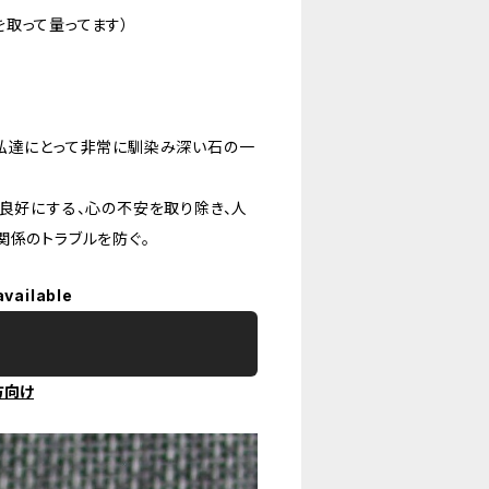
取って量ってます）
、私達にとって非常に馴染み深い石の一
を良好にする、心の不安を取り除き、人
関係のトラブルを防ぐ。
available
方向け