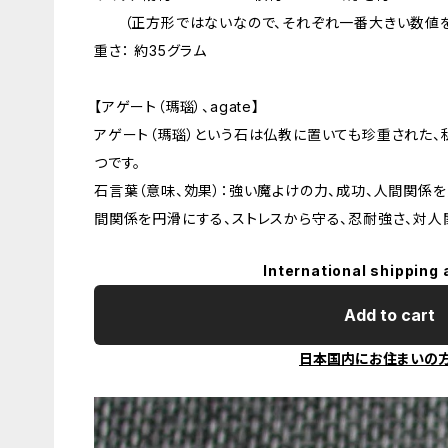
（正方形ではないなので、それぞれ一番大きい数値を
重さ： 約35グラム
【アゲート（瑪瑙）、agate】
アゲート（瑪瑙）という石は仏教に置いても珍重された
つです。
石言葉（意味、効果）：強い魔よけの力、成功、人間関係
間関係を円滑にする、ストレスから守る、忍耐強さ、対人
International shipping 
Add to cart
日本国内にお住まいの