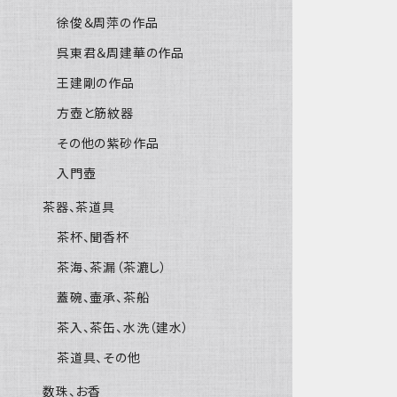
徐俊＆周萍の作品
呉東君＆周建華の作品
王建剛の作品
方壺と筋紋器
その他の紫砂作品
入門壺
茶器、茶道具
茶杯、聞香杯
茶海、茶漏（茶漉し）
蓋碗、壷承、茶船
茶入、茶缶、水洗（建水）
茶道具、その他
数珠、お香