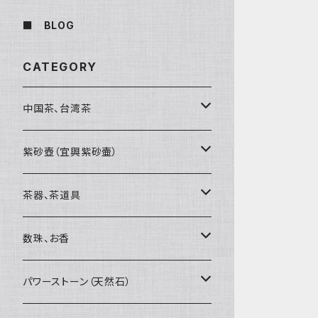
■ BLOG
CATEGORY
中国茶、台湾茶
烏龍茶（ウーロン茶）
紫砂壺（宜興紫砂壷）
黒茶（緊圧茶、普洱茶）
大師、名人、高工の作品
茶器、茶道具
紅茶、白茶、緑茶
周菊英（高級工藝美術師）
茶杯、聞香杯
数珠、お香
茶外茶、工藝茶、その他
高級工藝美術師の作品
茶海、茶漏（茶漉し）
お香、香炉
パワーストーン（天然石）