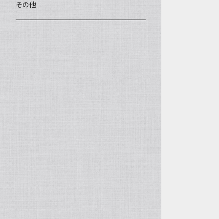
王柯鈞（高級工藝美術師）
蓋碗、壷承、茶船
数珠、その他
アゲート（瑪瑙）
その他
高祥芬（高級工藝美術師）
茶入、茶缶、水洗（建水）
アゲート（瑪瑙原石）
沈永絹（高級工藝美術師）
茶道具、その他
ラピスラズリ（青金石）
姜新偉（高級工藝美術師）
ヒスイ（翡翠、玉）
楊恵英（工藝美術師）
その他の天然石
工藝美術師の作品
許亦暉（助理工藝美術師）
助理工藝美術師の作品