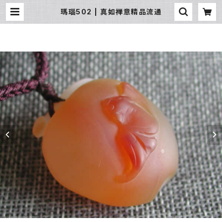
瑪瑙502 | 真如禅意精品流通