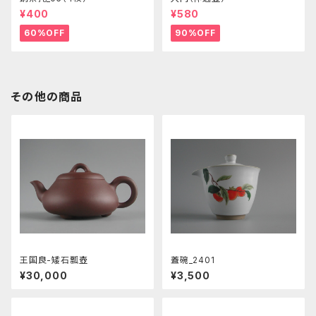
¥400
¥580
60%OFF
90%OFF
その他の商品
王国良-矮石瓢壺
蓋碗_2401
¥30,000
¥3,500