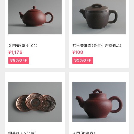
入門壺（富明_02）
瓦当普洱壷（条件付き特価品）
¥1,176
¥108
88%OFF
99%OFF
銅茶托_05（４枚）
入門（神逸壺）