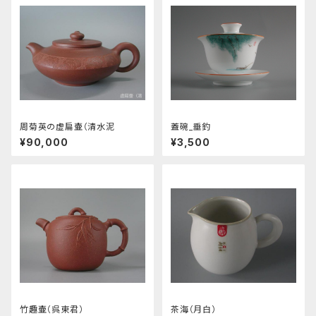
周菊英の虚扁壷（清水泥
蓋碗_垂釣
¥90,000
¥3,500
竹趣壷（呉東君）
茶海（月白）