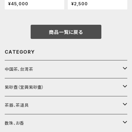
¥45,000
¥2,500
商品一覧に戻る
CATEGORY
中国茶、台湾茶
烏龍茶（ウーロン茶）
紫砂壺（宜興紫砂壷）
黒茶（緊圧茶、普洱茶）
大師、名人、高工の作品
茶器、茶道具
紅茶、白茶、緑茶
周菊英（高級工藝美術師）
茶杯、聞香杯
数珠、お香