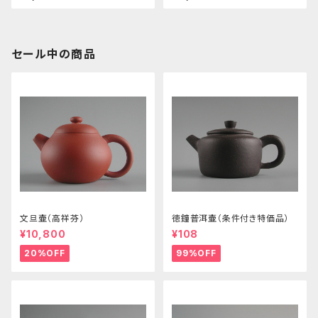
セール中の商品
文旦壷（高祥芬）
徳鐘普洱壷（条件付き特価品）
¥10,800
¥108
20%OFF
99%OFF