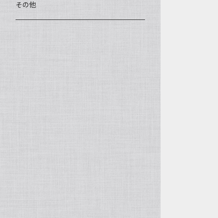
王柯鈞（高級工藝美術師）
蓋碗、壷承、茶船
数珠、その他
アゲート（瑪瑙）
その他
高祥芬（高級工藝美術師）
茶入、茶缶、水洗（建水）
アゲート（瑪瑙原石）
沈永絹（高級工藝美術師）
茶道具、その他
ラピスラズリ（青金石）
姜新偉（高級工藝美術師）
ヒスイ（翡翠、玉）
楊恵英（工藝美術師）
その他の天然石
工藝美術師の作品
許亦暉（助理工藝美術師）
助理工藝美術師の作品