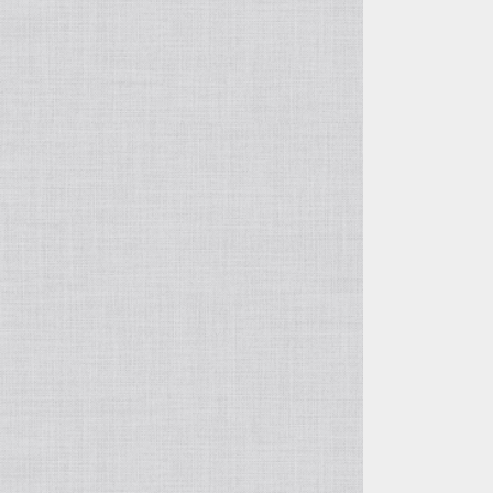
徐俊＆周萍の作品
呉東君＆周建華の作品
王建剛の作品
方壺と筋紋器
その他の紫砂作品
入門壺