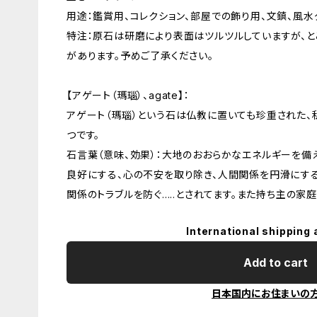
用途：鑑賞用、コレクション、部屋での飾り用、文鎮、風水グッツ..
特注：原石は研磨により表面はツルツルしていますが、
があります。予めご了承ください。
【アゲート（瑪瑙）、agate】：
アゲート（瑪瑙）という石は仏教に置いても珍重された
つです。
石言葉（意味、効果）：大地のおおらかなエネルギーを備
良好にする、心の不安を取り除き、人間関係を円滑にする
関係のトラブルを防ぐ.....とされてます。また持ち主の
International shipping 
Add to cart
日本国内にお住まいの