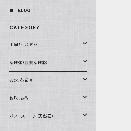
■ BLOG
CATEGORY
中国茶、台湾茶
烏龍茶（ウーロン茶）
紫砂壺（宜興紫砂壷）
黒茶（緊圧茶、普洱茶）
大師、名人、高工の作品
茶器、茶道具
紅茶、白茶、緑茶
周菊英（高級工藝美術師）
茶杯、聞香杯
数珠、お香
茶外茶、工藝茶、その他
高級工藝美術師の作品
茶海、茶漏（茶漉し）
お香、香炉
パワーストーン（天然石）