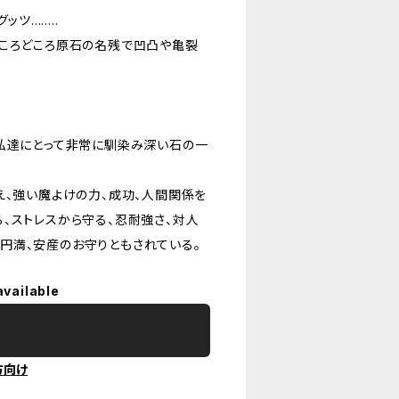
......
ところどころ原石の名残で凹凸や亀裂
、私達にとって非常に馴染み深い石の一
え、強い魔よけの力、成功、人間関係を
、ストレスから守る、忍耐強さ、対人
家庭円満、安産のお守りともされている。
available
方向け