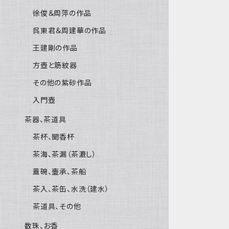
徐俊＆周萍の作品
呉東君＆周建華の作品
王建剛の作品
方壺と筋紋器
その他の紫砂作品
入門壺
茶器、茶道具
茶杯、聞香杯
茶海、茶漏（茶漉し）
蓋碗、壷承、茶船
茶入、茶缶、水洗（建水）
茶道具、その他
数珠、お香