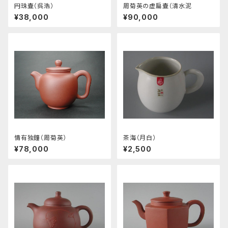
円珠壷（呉浩）
周菊英の虚扁壷（清水泥
¥38,000
¥90,000
情有独鐘（周菊英）
茶海（月白）
¥78,000
¥2,500