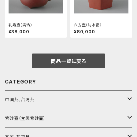
乳鼎壷（呉浩）
六方壺（沈永絹）
¥38,000
¥80,000
商品一覧に戻る
CATEGORY
中国茶、台湾茶
烏龍茶（ウーロン茶）
紫砂壺（宜興紫砂壷）
黒茶（緊圧茶、普洱茶）
大師、名人、高工の作品
茶器、茶道具