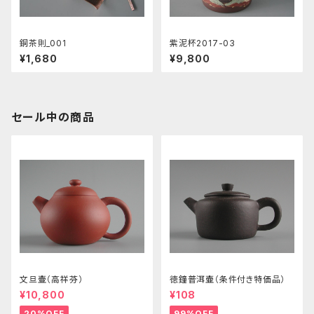
銅茶則_001
紫泥杯2017-03
¥1,680
¥9,800
セール中の商品
文旦壷（高祥芬）
徳鐘普洱壷（条件付き特価品）
¥10,800
¥108
20%OFF
99%OFF