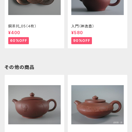
銅茶托_05（４枚）
入門（神逸壺）
¥400
¥580
60%OFF
90%OFF
その他の商品