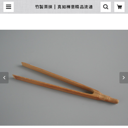
竹製茶挟 | 真如禅意精品流通