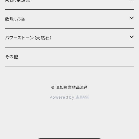
紅茶、白茶、緑茶
周菊英（高級工藝美術師）
茶杯、聞香杯
数珠、お香
茶外茶、工藝茶、その他
高級工藝美術師の作品
茶海、茶漏（茶漉し）
お香、香炉
パワーストーン（天然石）
王柯鈞（高級工藝美術師）
蓋碗、壷承、茶船
数珠、その他
アゲート（瑪瑙）
その他
高祥芬（高級工藝美術師）
茶入、茶缶、水洗（建水）
アゲート（瑪瑙原石）
© 真如禅意精品流通
沈永絹（高級工藝美術師）
茶道具、その他
ラピスラズリ（青金石）
Powered by
姜新偉（高級工藝美術師）
ヒスイ（翡翠、玉）
楊恵英（工藝美術師）
その他の天然石