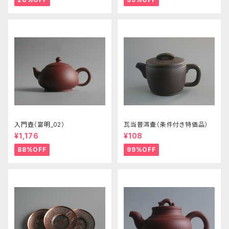
入門壺（富明_02）
瓦当普洱壷（条件付き特価品）
¥1,176
¥108
88%OFF
99%OFF