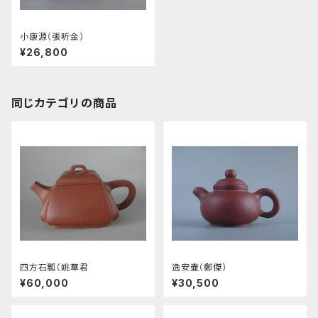
小康源（張听金）
¥26,800
同じカテゴリの商品
四方石瓢（姚華君
逸安壷（鄭傑）
¥60,000
¥30,500