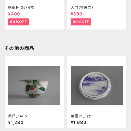
銅茶托_05（４枚）
入門（神逸壺）
¥400
¥580
60%OFF
90%OFF
その他の商品
飲杯_2405
蓋置25_山水
¥1,280
¥1,680