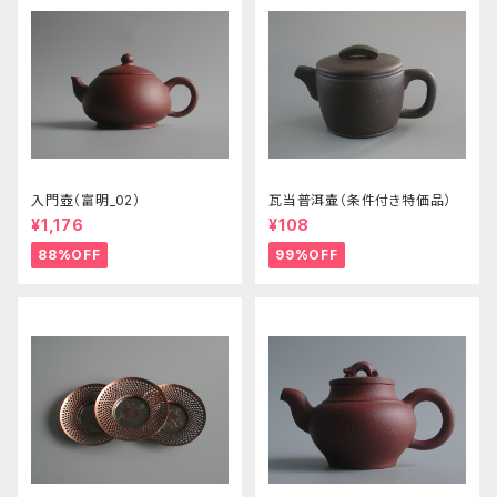
入門壺（富明_02）
瓦当普洱壷（条件付き特価品）
¥1,176
¥108
88%OFF
99%OFF