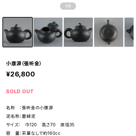
1
/5
小康源（張听金）
¥26,800
SOLD OUT
名称 ：張听金の小康源
泥名称：墨緑泥
サイズ： 巾120 高さ70 直径35
容 量：茶葉なしで約160cc