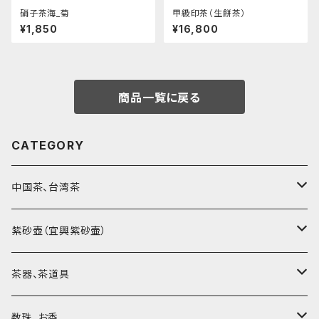
硝子茶海_菊
甲級印茶（生餅茶）
¥1,850
¥16,800
商品一覧に戻る
CATEGORY
中国茶、台湾茶
烏龍茶（ウーロン茶）
紫砂壺（宜興紫砂壷）
黒茶（緊圧茶、普洱茶）
大師、名人、高工の作品
茶器、茶道具
紅茶、白茶、緑茶
周菊英（高級工藝美術師）
茶杯、聞香杯
数珠、お香