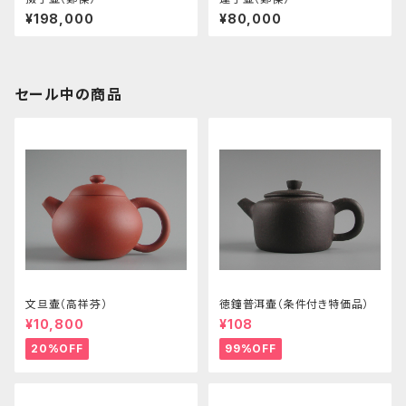
¥198,000
¥80,000
セール中の商品
文旦壷（高祥芬）
徳鐘普洱壷（条件付き特価品）
¥10,800
¥108
20%OFF
99%OFF