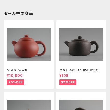
セール中の商品
文旦壷（高祥芬）
徳鐘普洱壷（条件付き特価品）
¥10,800
¥108
20%OFF
99%OFF