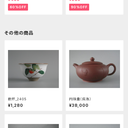
60%OFF
90%OFF
その他の商品
飲杯_2405
円珠壷（呉浩）
¥1,280
¥38,000