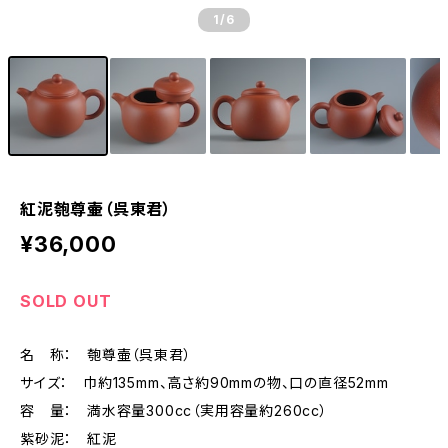
1
/6
紅泥匏尊壷（呉東君）
¥36,000
SOLD OUT
名 称： 匏尊壷（呉東君）
サイズ： 巾約135mm、高さ約90mmの物、口の直径52mm
容 量： 満水容量300cc（実用容量約260cc）
紫砂泥： 紅泥