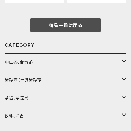
商品一覧に戻る
CATEGORY
中国茶、台湾茶
烏龍茶（ウーロン茶）
紫砂壺（宜興紫砂壷）
黒茶（緊圧茶、普洱茶）
大師、名人、高工の作品
茶器、茶道具
紅茶、白茶、緑茶
周菊英（高級工藝美術師）
茶杯、聞香杯
数珠、お香