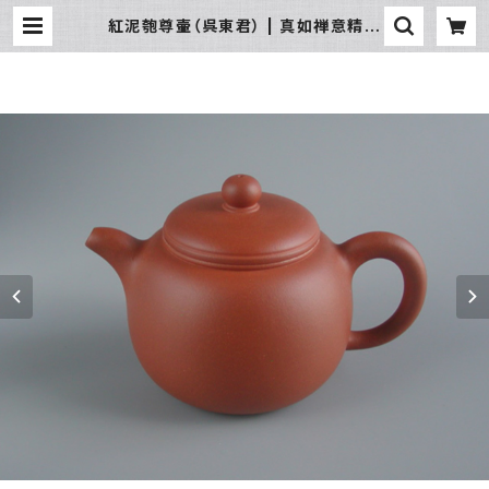
紅泥匏尊壷（呉東君） | 真如禅意精品
流通