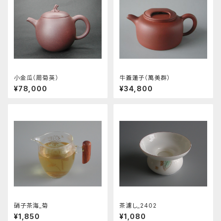
小金瓜（周菊英）
牛蓋蓮子（萬美群）
¥78,000
¥34,800
硝子茶海_菊
茶濾し_2402
¥1,850
¥1,080