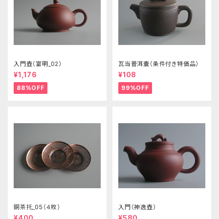
入門壺（富明_02）
瓦当普洱壷（条件付き特価品）
¥1,176
¥108
88%OFF
99%OFF
銅茶托_05（４枚）
入門（神逸壺）
¥400
¥580