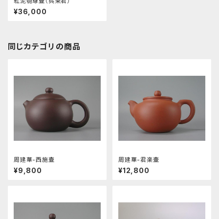
紅泥匏尊壷（呉東君）
¥36,000
同じカテゴリの商品
周建華-西施壷
周建華-君楽壷
¥9,800
¥12,800