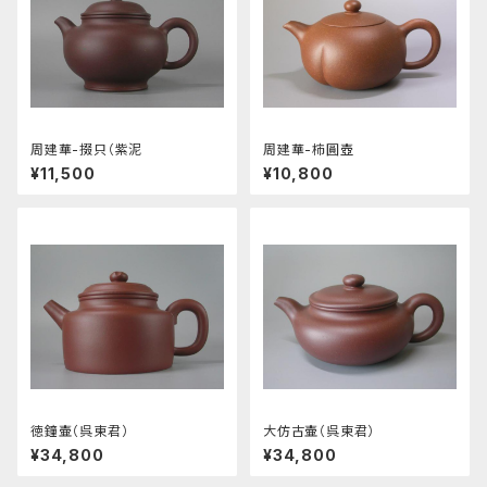
周建華-掇只（紫泥
周建華-柿圓壺
¥11,500
¥10,800
徳鐘壷（呉東君）
大仿古壷（呉東君）
¥34,800
¥34,800