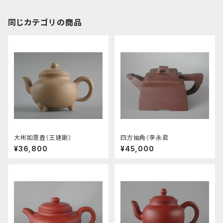
同じカテゴリの商品
大彬如意壺（王建剛）
四方抽角（李永君
¥36,800
¥45,000