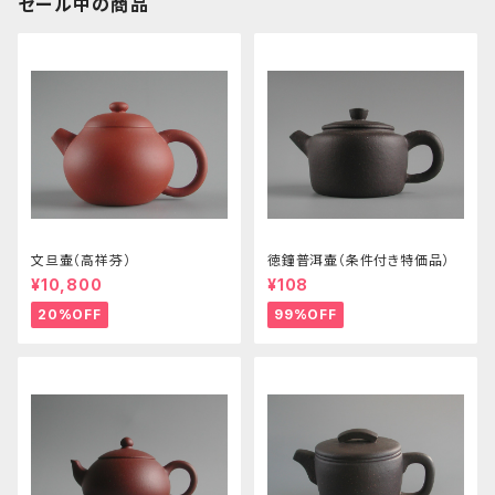
セール中の商品
文旦壷（高祥芬）
徳鐘普洱壷（条件付き特価品）
¥10,800
¥108
20%OFF
99%OFF