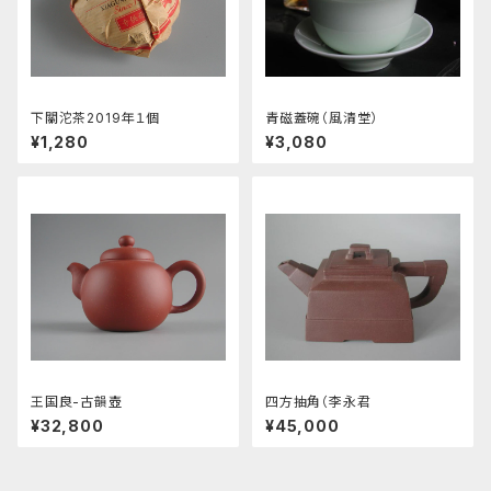
下關沱茶2019年１個
青磁蓋碗（風清堂）
¥1,280
¥3,080
王国良-古韻壺
四方抽角（李永君
¥32,800
¥45,000