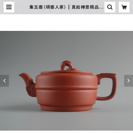
集玉壺（頑壺人家） | 真如禅意精品流
通