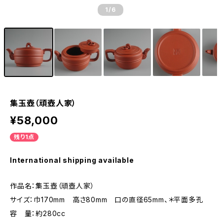
1
/6
集玉壺（頑壺人家）
¥58,000
残り1点
International shipping available
作品名：集玉壺（頑壺人家）
サイズ：巾170mm 高さ80mm 口の直径65mm、＊平面多孔
容 量：約280cc