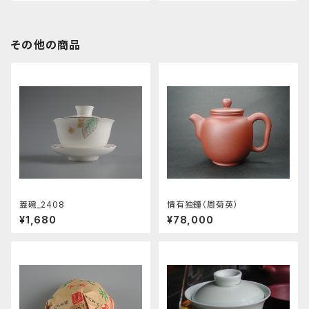
その他の商品
蓋碗_2408
情有独鐘（周菊英）
¥1,680
¥78,000