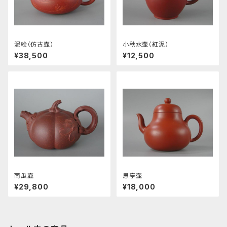
泥絵（仿古壷）
小秋水壷（紅泥）
¥38,500
¥12,500
南瓜壷
思亭壷
¥29,800
¥18,000