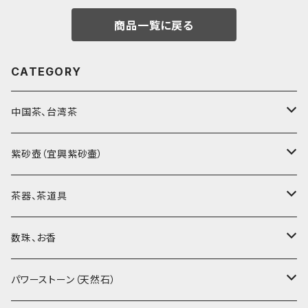
商品一覧に戻る
CATEGORY
中国茶、台湾茶
烏龍茶（ウーロン茶）
紫砂壺（宜興紫砂壷）
黒茶（緊圧茶、普洱茶）
大師、名人、高工の作品
茶器、茶道具
紅茶、白茶、緑茶
周菊英（高級工藝美術師）
茶杯、聞香杯
数珠、お香
茶外茶、工藝茶、その他
高級工藝美術師の作品
茶海、茶漏（茶漉し）
お香、香炉
パワーストーン（天然石）