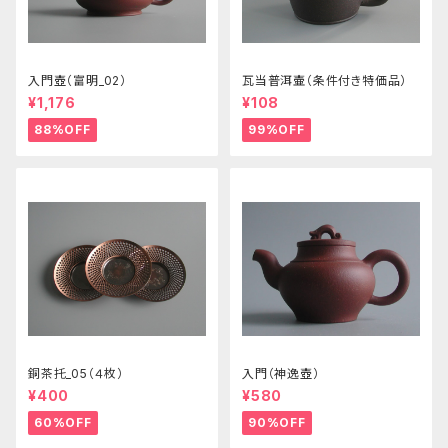
入門壺（富明_02）
瓦当普洱壷（条件付き特価品）
¥1,176
¥108
88%OFF
99%OFF
銅茶托_05（４枚）
入門（神逸壺）
¥400
¥580
60%OFF
90%OFF