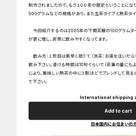
制作されましたので、もう１００年の歴史ということになりま
500グラムなどの規格があり、また生茶タイプと熟茶タイ
今回紹介するのは2005年の下関茶厰の100グラムタ
が更に増し、非常に飲みやすくなってます。
飲み方：１煎目は素早く捨てて（洗茶：お湯を注いだらす
飲み下さい。浸ける時間は10秒ぐらいで（茶葉の量にも
により、美味しい熟茶の中に３割ほどでブレンドして見る
て下さい。
International shipping 
Add to cart
日本国内にお住まいの