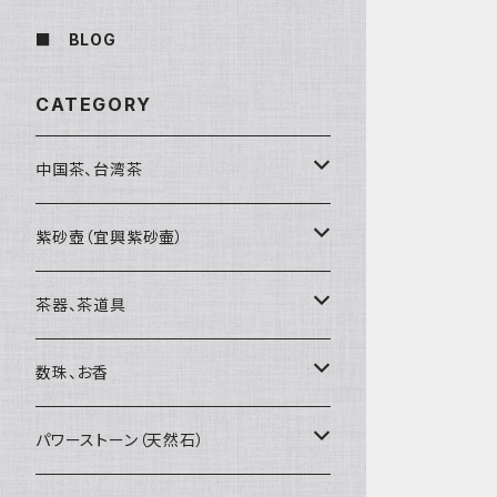
■ BLOG
CATEGORY
中国茶、台湾茶
烏龍茶（ウーロン茶）
紫砂壺（宜興紫砂壷）
黒茶（緊圧茶、普洱茶）
大師、名人、高工の作品
茶器、茶道具
紅茶、白茶、緑茶
周菊英（高級工藝美術師）
茶杯、聞香杯
数珠、お香
茶外茶、工藝茶、その他
高級工藝美術師の作品
茶海、茶漏（茶漉し）
お香、香炉
パワーストーン（天然石）