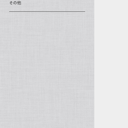
王柯鈞（高級工藝美術師）
蓋碗、壷承、茶船
数珠、その他
アゲート（瑪瑙）
その他
高祥芬（高級工藝美術師）
茶入、茶缶、水洗（建水）
アゲート（瑪瑙原石）
沈永絹（高級工藝美術師）
茶道具、その他
ラピスラズリ（青金石）
姜新偉（高級工藝美術師）
ヒスイ（翡翠、玉）
楊恵英（工藝美術師）
その他の天然石
工藝美術師の作品
許亦暉（助理工藝美術師）
助理工藝美術師の作品