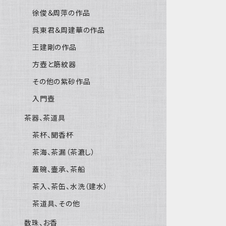
徐俊＆周萍の作品
呉東君＆周建華の作品
王建剛の作品
方壺と筋紋器
その他の紫砂作品
入門壺
茶器、茶道具
茶杯、聞香杯
茶海、茶漏（茶漉し）
蓋碗、壷承、茶船
茶入、茶缶、水洗（建水）
茶道具、その他
数珠、お香