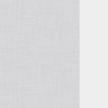
徐俊＆周萍の作品
呉東君＆周建華の作品
王建剛の作品
方壺と筋紋器
その他の紫砂作品
入門壺