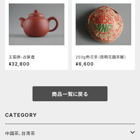
王国良-古韻壺
250g熟沱茶（昆明花園茶厰）
¥32,800
¥6,600
商品一覧に戻る
CATEGORY
中国茶、台湾茶