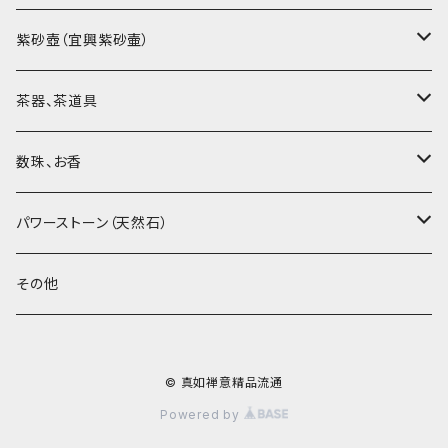
烏龍茶（ウーロン茶）
紫砂壺（宜興紫砂壷）
黒茶（緊圧茶、普洱茶）
大師、名人、高工の作品
茶器、茶道具
紅茶、白茶、緑茶
周菊英（高級工藝美術師）
茶杯、聞香杯
数珠、お香
茶外茶、工藝茶、その他
高級工藝美術師の作品
茶海、茶漏（茶漉し）
お香、香炉
パワーストーン（天然石）
王柯鈞（高級工藝美術師）
蓋碗、壷承、茶船
数珠、その他
アゲート（瑪瑙）
その他
高祥芬（高級工藝美術師）
茶入、茶缶、水洗（建水）
アゲート（瑪瑙原石）
© 真如禅意精品流通
沈永絹（高級工藝美術師）
茶道具、その他
ラピスラズリ（青金石）
Powered by