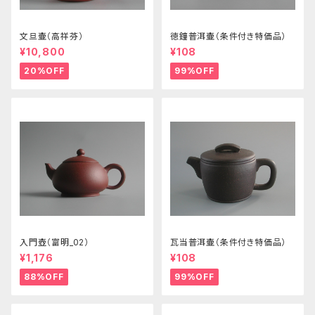
文旦壷（高祥芬）
徳鐘普洱壷（条件付き特価品）
¥10,800
¥108
20%OFF
99%OFF
入門壺（富明_02）
瓦当普洱壷（条件付き特価品）
¥1,176
¥108
88%OFF
99%OFF