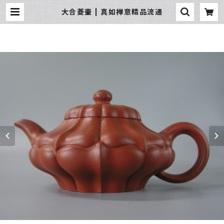
大合菱壷 | 真如禅意精品流通