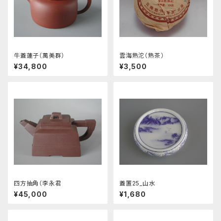
牛蓋蓮子（萬美群）
雲海熟沱（熟茶）
¥34,800
¥3,500
四方抽角（李永君
蓋置25_山水
¥45,000
¥1,680