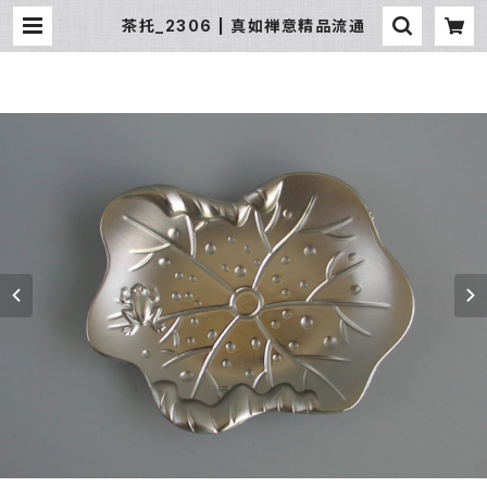
茶托_2306 | 真如禅意精品流通