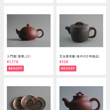
入門壺（富明_02）
瓦当普洱壷（条件付き特価品）
¥1,176
¥108
88%OFF
99%OFF