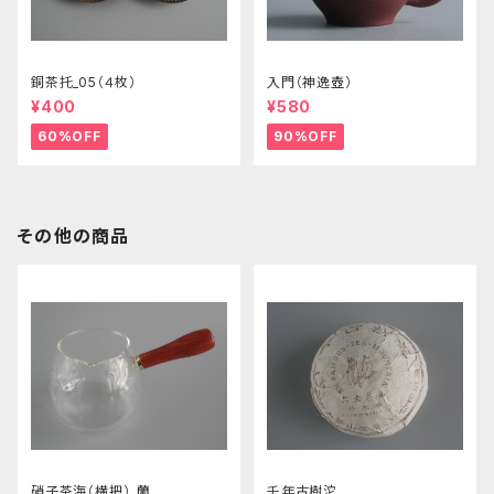
銅茶托_05（４枚）
入門（神逸壺）
¥400
¥580
60%OFF
90%OFF
その他の商品
硝子茶海（横把）_蘭
千年古樹沱