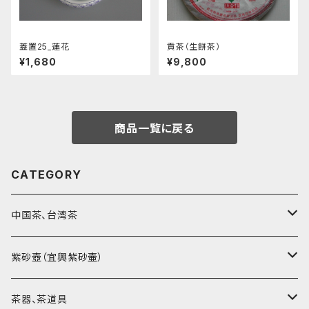
蓋置25_蓮花
貢茶（生餅茶）
¥1,680
¥9,800
商品一覧に戻る
CATEGORY
中国茶、台湾茶
烏龍茶（ウーロン茶）
紫砂壺（宜興紫砂壷）
黒茶（緊圧茶、普洱茶）
大師、名人、高工の作品
茶器、茶道具