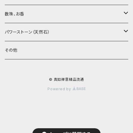
紅茶、白茶、緑茶
周菊英（高級工藝美術師）
茶杯、聞香杯
数珠、お香
茶外茶、工藝茶、その他
高級工藝美術師の作品
茶海、茶漏（茶漉し）
お香、香炉
パワーストーン（天然石）
王柯鈞（高級工藝美術師）
蓋碗、壷承、茶船
数珠、その他
アゲート（瑪瑙）
その他
高祥芬（高級工藝美術師）
茶入、茶缶、水洗（建水）
アゲート（瑪瑙原石）
© 真如禅意精品流通
沈永絹（高級工藝美術師）
茶道具、その他
ラピスラズリ（青金石）
Powered by
姜新偉（高級工藝美術師）
ヒスイ（翡翠、玉）
楊恵英（工藝美術師）
その他の天然石