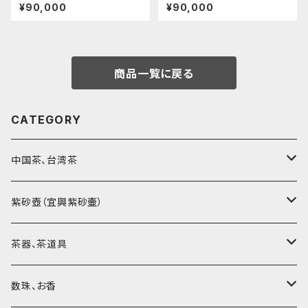
¥90,000
¥90,000
商品一覧に戻る
CATEGORY
中国茶、台湾茶
烏龍茶（ウーロン茶）
紫砂壺（宜興紫砂壷）
黒茶（緊圧茶、普洱茶）
大師、名人、高工の作品
茶器、茶道具
紅茶、白茶、緑茶
周菊英（高級工藝美術師）
茶杯、聞香杯
数珠、お香