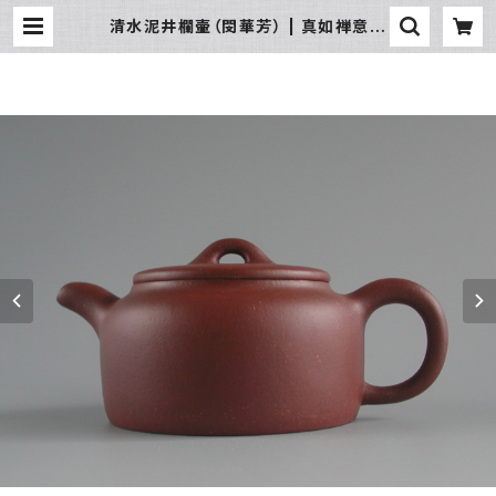
清水泥井欄壷（閔華芳） | 真如禅意精
品流通