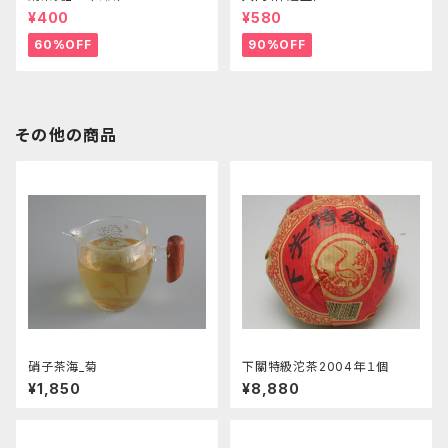
¥400
¥580
60%OFF
90%OFF
その他の商品
硝子茶海_菊
下關特級沱茶2004年１個
¥1,850
¥8,880