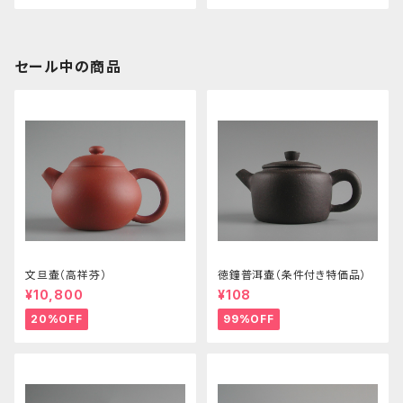
セール中の商品
文旦壷（高祥芬）
徳鐘普洱壷（条件付き特価品）
¥10,800
¥108
20%OFF
99%OFF