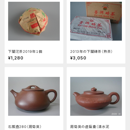
下關沱茶2019年１個
2013年の下關磚茶（熟茶）
¥1,280
¥3,050
石瓢壺280（周菊英）
周菊英の虚扁壷（清水泥