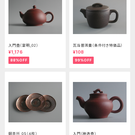
入門壺（富明_02）
瓦当普洱壷（条件付き特価品）
¥1,176
¥108
88%OFF
99%OFF
銅茶托_05（４枚）
入門（神逸壺）