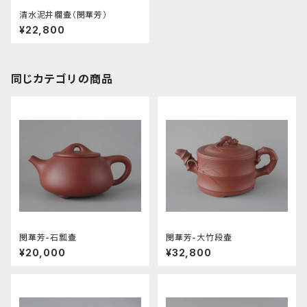
清水泥井欄壷（閔華芳）
¥22,800
同じカテゴリの商品
閔華芳-石瓢壷
閔華芳-大竹段壷
¥20,000
¥32,800