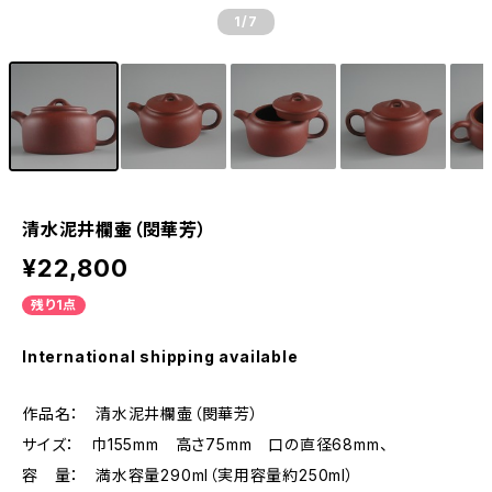
1
/7
清水泥井欄壷（閔華芳）
¥22,800
残り1点
International shipping available
作品名： 清水泥井欄壷（閔華芳）
サイズ： 巾155mm 高さ75mm 口の直径68mm、
容 量： 満水容量290ml（実用容量約250ml）