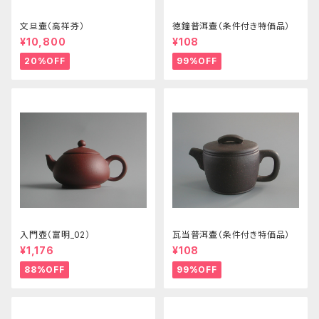
文旦壷（高祥芬）
徳鐘普洱壷（条件付き特価品）
¥10,800
¥108
20%OFF
99%OFF
入門壺（富明_02）
瓦当普洱壷（条件付き特価品）
¥1,176
¥108
88%OFF
99%OFF