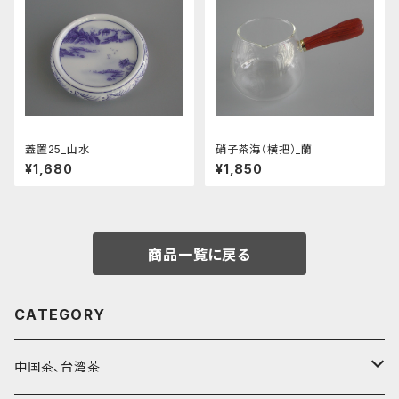
蓋置25_山水
硝子茶海（横把）_蘭
¥1,680
¥1,850
商品一覧に戻る
CATEGORY
中国茶、台湾茶