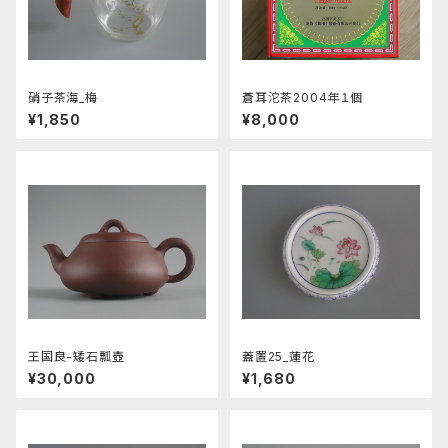
硝子茶海_梅
蒼耳沱茶2004年１個
¥1,850
¥8,000
王国良-矮石瓢壺
蓋置25_蓮花
¥30,000
¥1,680