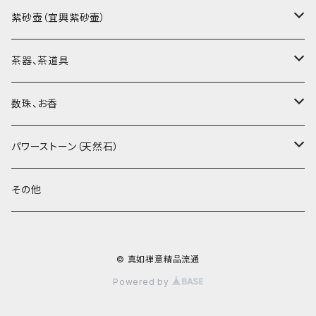
烏龍茶（ウーロン茶）
紫砂壺（宜興紫砂壷）
黒茶（緊圧茶、普洱茶）
大師、名人、高工の作品
茶器、茶道具
紅茶、白茶、緑茶
周菊英（高級工藝美術師）
茶杯、聞香杯
数珠、お香
茶外茶、工藝茶、その他
高級工藝美術師の作品
茶海、茶漏（茶漉し）
お香、香炉
パワーストーン（天然石）
王柯鈞（高級工藝美術師）
蓋碗、壷承、茶船
数珠、その他
アゲート（瑪瑙）
その他
高祥芬（高級工藝美術師）
茶入、茶缶、水洗（建水）
アゲート（瑪瑙原石）
© 真如禅意精品流通
沈永絹（高級工藝美術師）
茶道具、その他
ラピスラズリ（青金石）
Powered by