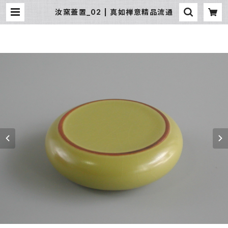
汝窯蓋置_02 | 真如禅意精品流通