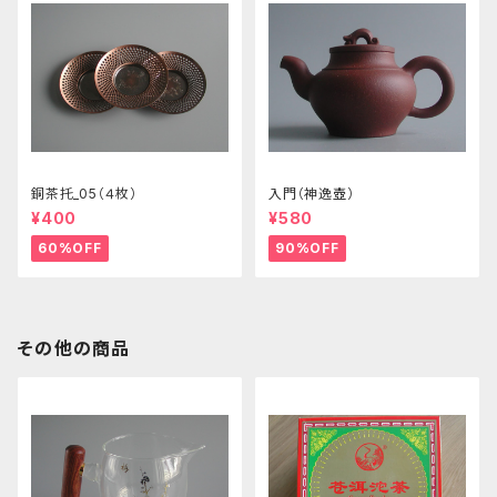
銅茶托_05（４枚）
入門（神逸壺）
¥400
¥580
60%OFF
90%OFF
その他の商品