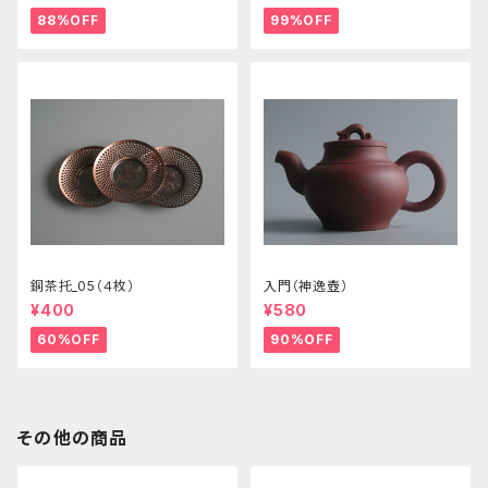
88%OFF
99%OFF
銅茶托_05（４枚）
入門（神逸壺）
¥400
¥580
60%OFF
90%OFF
その他の商品