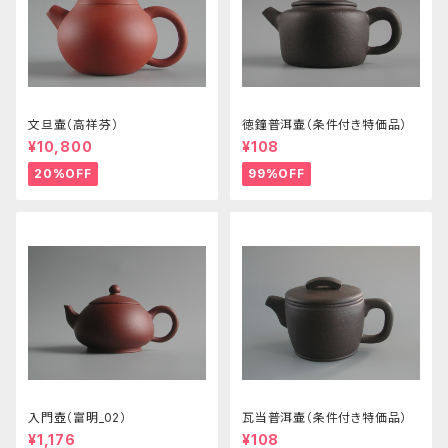
文旦壷（高祥芬）
徳鐘普洱壷（条件付き特価品）
¥10,800
¥108
20%OFF
99%OFF
入門壺（富明_02）
瓦当普洱壷（条件付き特価品）
¥1,176
¥108