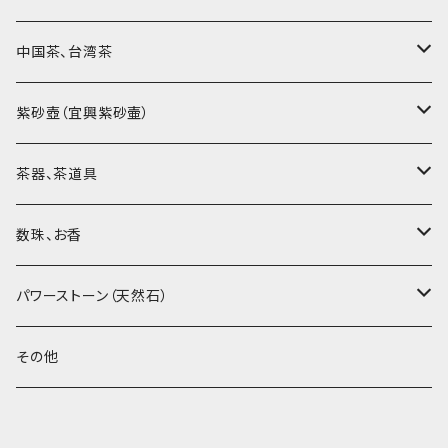
中国茶、台湾茶
烏龍茶（ウーロン茶）
紫砂壺（宜興紫砂壷）
黒茶（緊圧茶、普洱茶）
大師、名人、高工の作品
茶器、茶道具
紅茶、白茶、緑茶
周菊英（高級工藝美術師）
茶杯、聞香杯
数珠、お香
茶外茶、工藝茶、その他
高級工藝美術師の作品
茶海、茶漏（茶漉し）
お香、香炉
パワーストーン（天然石）
王柯鈞（高級工藝美術師）
蓋碗、壷承、茶船
数珠、その他
アゲート（瑪瑙）
その他
高祥芬（高級工藝美術師）
茶入、茶缶、水洗（建水）
アゲート（瑪瑙原石）