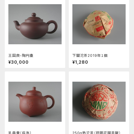
王国良-陶円壷
下關沱茶2019年１個
¥30,000
¥1,280
乳鼎壷（呉浩）
250g熟沱茶（昆明花園茶厰）