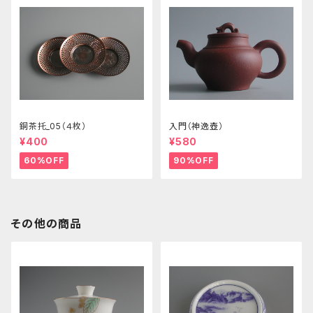
銅茶托_05（４枚）
入門（神逸壺）
¥400
¥580
60%OFF
90%OFF
その他の商品