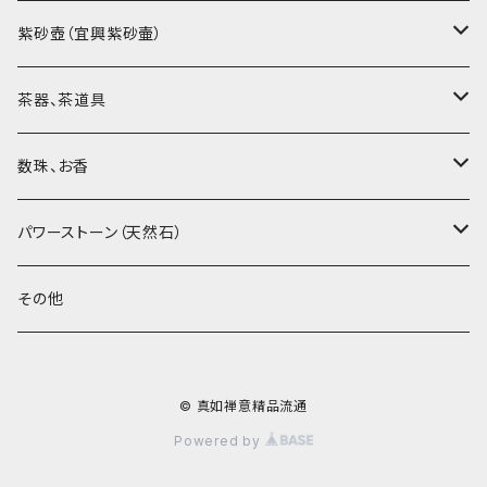
烏龍茶（ウーロン茶）
紫砂壺（宜興紫砂壷）
黒茶（緊圧茶、普洱茶）
大師、名人、高工の作品
茶器、茶道具
紅茶、白茶、緑茶
周菊英（高級工藝美術師）
茶杯、聞香杯
数珠、お香
茶外茶、工藝茶、その他
高級工藝美術師の作品
茶海、茶漏（茶漉し）
お香、香炉
パワーストーン（天然石）
王柯鈞（高級工藝美術師）
蓋碗、壷承、茶船
数珠、その他
アゲート（瑪瑙）
その他
高祥芬（高級工藝美術師）
茶入、茶缶、水洗（建水）
アゲート（瑪瑙原石）
© 真如禅意精品流通
沈永絹（高級工藝美術師）
茶道具、その他
ラピスラズリ（青金石）
Powered by