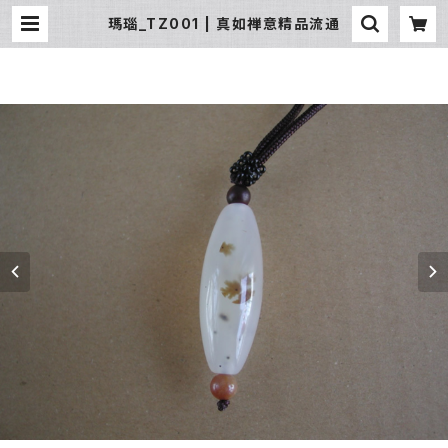
瑪瑙_TZ001 | 真如禅意精品流通