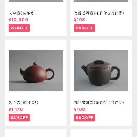
文旦壷（高祥芬）
徳鐘普洱壷（条件付き特価品）
¥10,800
¥108
20%OFF
99%OFF
入門壺（富明_02）
瓦当普洱壷（条件付き特価品）
¥1,176
¥108
88%OFF
99%OFF