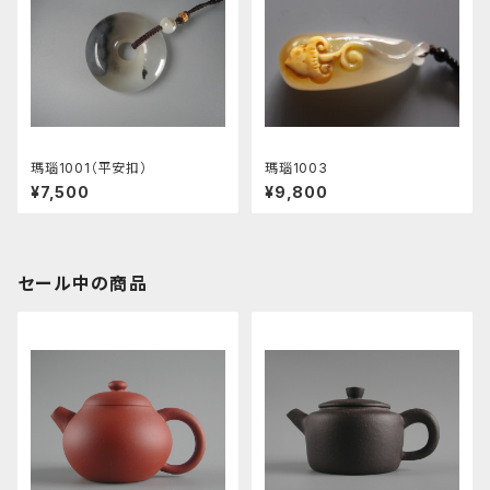
瑪瑙1001（平安扣）
瑪瑙1003
¥7,500
¥9,800
セール中の商品